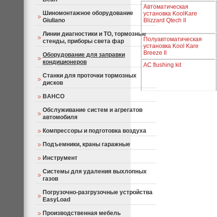
Автоматическая
Шиномонтажное оборудование
установка KoolKare
Giuliano
Blizzard Qtech II
Линии диагностики и ТО, тормозные
Полуавтоматическая
стенды, приборы света фар
установка Kool Kare
Breeze II
Оборудование для заправки
кондиционеров
AC flushing kit
Станки для проточки тормозных
дисков
BAHCO
Обслуживание систем и агрегатов
автомобиля
Компрессоры и подготовка воздуха
Подъемники, краны гаражные
Инструмент
Системы для удаления выхлопных
газов
Погрузочно-разгрузочные устройства
EasyLoad
Производственная мебель