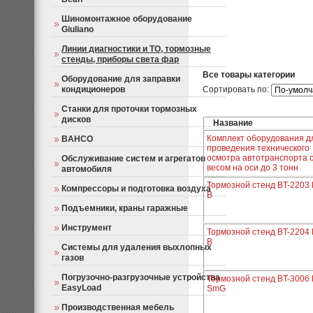
Шиномонтажное оборудование
Giuliano
Линии диагностики и ТО, тормозные
стенды, приборы света фар
Все товары категории
Оборудование для заправки
кондиционеров
Сортировать по:
Станки для проточки тормозных
дисков
Название
Комплект оборудования д
BAHCO
проведения технического
осмотра автотранспорта 
Обслуживание систем и агрегатов
весом на оси до 3 тонн
автомобиля
Тормозной стенд BT-2203
Компрессоры и подготовка воздуха
B
Подъемники, краны гаражные
Инструмент
Тормозной стенд BT-2204
B
Системы для удаления выхлопных
газов
Погрузочно-разгрузочные устройства
Тормозной стенд BT-3006
EasyLoad
SmG
Производственная мебель