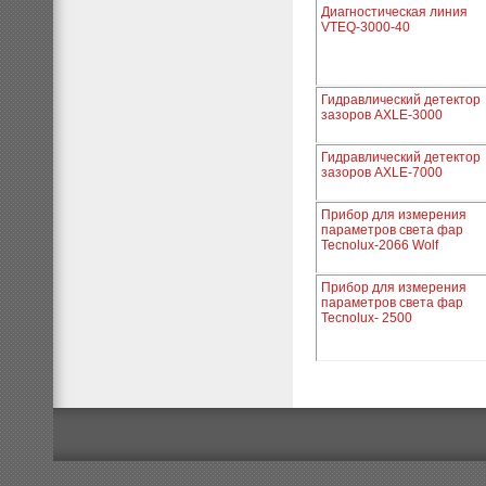
Диагностическая линия
VTEQ-3000-40
Гидравлический детектор
зазоров AXLE-3000
Гидравлический детектор
зазоров AXLE-7000
Прибор для измерения
параметров света фар
Tecnolux-2066 Wolf
Прибор для измерения
параметров света фар
Tecnolux- 2500