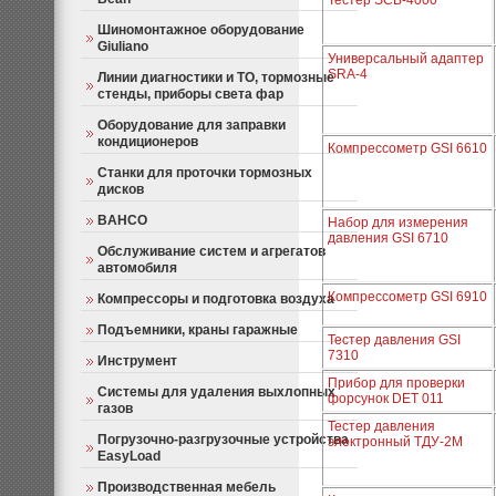
Тестер SCB-4000
Шиномонтажное оборудование
Giuliano
Универсальный адаптер
SRA-4
Линии диагностики и ТО, тормозные
стенды, приборы света фар
Оборудование для заправки
кондиционеров
Компрессометр GSI 6610
Станки для проточки тормозных
дисков
BAHCO
Набор для измерения
давления GSI 6710
Обслуживание систем и агрегатов
автомобиля
Компрессометр GSI 6910
Компрессоры и подготовка воздуха
Подъемники, краны гаражные
Тестер давления GSI
7310
Инструмент
Прибор для проверки
Системы для удаления выхлопных
форсунок DET 011
газов
Тестер давления
Погрузочно-разгрузочные устройства
электронный ТДУ-2М
EasyLoad
Производственная мебель