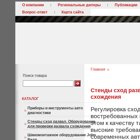
О компании
Региональные дилеры
Публикации
Вопрос-ответ
Карта сайта
Главная
Поиск товара
Стенды сход раз
схождения
КАТАЛОГ
Приборы и инструменты авто
Регулировка сход
диагностики
востребованных 
Стенды сход развал. Оборудование
этом к качеству 
для проверки развала схождения
высокие требован
Шиномонтажное оборудование John
современных авт
Bean