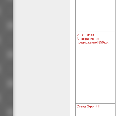
V3D1 Lift Kit
Антикризисное
предложение! 850т.р.
Стенд G-point II