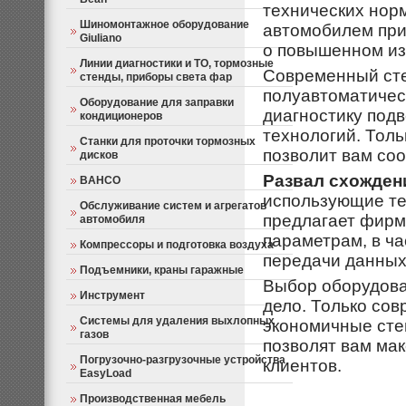
технических нор
Шиномонтажное оборудование
автомобилем при
Giuliano
о повышенном из
Линии диагностики и ТО, тормозные
Современный сте
стенды, приборы света фар
полуавтоматичес
Оборудование для заправки
диагностику под
кондиционеров
технологий. Тол
Станки для проточки тормозных
позволит вам соо
дисков
Развал схожден
BAHCO
использующие те
Обслуживание систем и агрегатов
предлагает фирм
автомобиля
параметрам, в ча
Компрессоры и подготовка воздуха
передачи данных
Подъемники, краны гаражные
Выбор оборудова
Инструмент
дело. Только со
Системы для удаления выхлопных
экономичные стен
газов
позволят вам ма
Погрузочно-разгрузочные устройства
клиентов.
EasyLoad
Производственная мебель