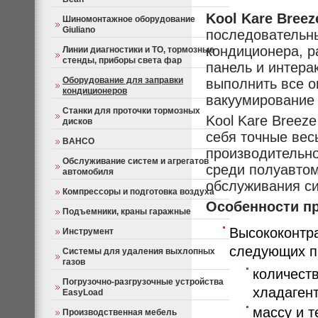
Kool Kare Breeze
Шиномонтажное оборудование
Giuliano
последовательны
кондиционера, р
Линии диагностики и ТО, тормозные
стенды, приборы света фар
панель и интера
Оборудование для заправки
выполнить все о
кондиционеров
вакуумирование 
Станки для проточки тормозных
Kool Kare Breez
дисков
себя точные вес
BAHCO
производительно
Обслуживание систем и агрегатов
среди полуавтом
автомобиля
обслуживания си
Компрессоры и подготовка воздуха
Особенности п
Подъемники, краны гаражные
Высококонтр
Инструмент
следующих п
Системы для удаления выхлопных
газов
количест
Погрузочно-разгрузочные устройства
хладагент
EasyLoad
массу и т
Производственная мебель