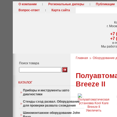
О компании
Региональные дилеры
Публикации
Вопрос-ответ
Карта сайта
К
г. Моск
+7 
+7 
e-m
Мы работ
Главная
Оборудование д
Поиск товара
Полуавтома
Breeze II
КАТАЛОГ
Приборы и инструменты авто
диагностики
Стенды сход развал. Оборудование
для проверки развала схождения
Увеличить
Шиномонтажное оборудование John
Bean