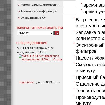
время ва
Ремонт салона автомобиля
время уд
Техническая информация
Оборудование б/у
Встроенные 
в контуре вы
ТОВАРЫ ПО ПРОИЗВОДИТЕЛЯМ
Заправка в а
количество х
СПЕЦПРЕДЛОЖЕНИЯ
Электронный
V3D1 Lift Kit Антикризисное
фильтров
предложение! 850т.р.
Насос глубок
Скорость отк
в минуту
Приемный ба
Подробнее
Цена: 850000 RUB
Отделение д
Точность опр
Производител
минуту