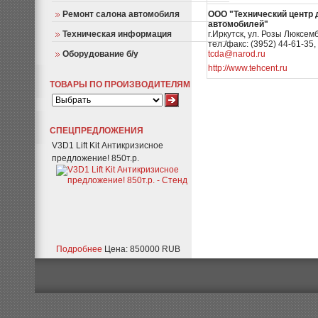
Ремонт салона автомобиля
ООО "Технический центр 
автомобилей"
Техническая информация
г.Иркутск, ул. Розы Люксемб
тел./факс: (3952) 44-61-35,
Оборудование б/у
tcda@narod.ru
http://
www.tehcent.ru
ТОВАРЫ ПО ПРОИЗВОДИТЕЛЯМ
СПЕЦПРЕДЛОЖЕНИЯ
V3D1 Lift Kit Антикризисное
предложение! 850т.р.
Подробнее
Цена: 850000 RUB