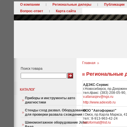
О компании
Региональные дилеры
Публикации
Вопрос-ответ
Карта сайта
Главная
Поиск товара
Региональные 
АДЭКС-Сервис
г.Новосибирск, пр.Дзержинс
КАТАЛОГ
тел./факс: (383) 208-05-90,
v.afanasjev@ngs.ru
Приборы и инструменты авто
диагностики
http://www.adexsib.ru
Стенды сход развал. Оборудование
ООО "Автоформат"
для проверки развала схождения
г.Омск, пр.Карла Маркса, 4
тел.: 8-913-963-42-24
Шиномонтажное оборудование John
avtoformat@list.ru
Bean