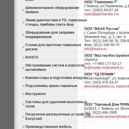
ООО "Германика-Т"
г.Тюмень, ул.Пермякова, д.
Шиномонтажное оборудование
тел.: (3452) 69-67-16
Giuliano
sales@germanika-t.ru
Линии диагностики и ТО, тормозные
стенды, приборы света фар
ООО "МАХА Руссиа"
Оборудование для заправки
г. Санкт-Петербург, г. Колп
кондиционеров
Межевой пер., д. 3, лит. А
Тел.: (812) 346-56-76, 336-
Станки для проточки тормозных
Факс: (812) 346-56-75
info@maha.ru
дисков
ООО "Мастер-Инструмент
BAHCO
г.Брянск
тел.: +7-905-177-02-17
Обслуживание систем и агрегатов
br@master-instrument.ru
автомобиля
ООО "ТД ПРИММ"
Компрессоры и подготовка воздуха
г. Екатеринбург", ул. Комс
тел.: (343) 378-33-37
Подъемники, краны гаражные
dmorel@yandex.ru
,
mamonto
Инструмент
Системы для удаления выхлопных
ООО "Торговый Дом ПРИ
газов
625014, г .Тюмень, ул. Мос
тел.: (922) 486-2995
Погрузочно-разгрузочные устройства
kotkov.umax-tyumen@mail.r
EasyLoad
Производственная мебель