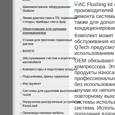
AC Flushing ki
Шиномонтажное оборудование
производителей
Giuliano
ремонта системы
Линии диагностики и ТО, тормозные
также для допол
стенды, приборы света фар
кондиционирова
Оборудование для заправки
кондиционеров
Комплект может 
Станки для проточки тормозных
обслуживания ко
дисков
QTech предусмо
BAHCO
использованием 
Обслуживание систем и агрегатов
ОЕМ обязывают 
автомобиля
компрессора. Это
Компрессоры и подготовка воздуха
продукты износа
Подъемники, краны гаражные
профессиональн
без использован
Инструмент
случае их непол
Системы для удаления выхлопных
газов
повторному выхо
системы использ
Погрузочно-разгрузочные устройства
EasyLoad
система. Исполь
попадания влаги
Производственная мебель