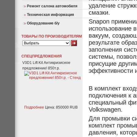
удаление стружк
Ремонт салона автомобиля
смазки.
Техническая информация
Snapon примени
Оборудование б/у
использование в
вакуум, создающ
ТОВАРЫ ПО ПРОИЗВОДИТЕЛЯМ
результате обра
заполнения сист
системы, позвол
СПЕЦПРЕДЛОЖЕНИЯ
присущие други
V3D1 Lift Kit Антикризисное
предложение! 850т.р.
эффективности и
В комплект вход
подключения к а
специальный фит
Подробнее
Цена: 850000 RUB
Volkswagen.
Для промывки си
комплект промыв
давления, котор