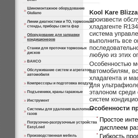
Шиномонтажное оборудование
Kool Kare Blizza
Giuliano
произвести обсл
Линии диагностики и ТО, тормозные
хладагенте R134
стенды, приборы света фар
система управле
Оборудование для заправки
кондиционеров
выполнить все 
последовательнос
Станки для проточки тормозных
дисков
любую из этих о
BAHCO
Особенностью мо
автомобилям, вс
Обслуживание систем и агрегатов
автомобиля
хладагента и мас
Компрессоры и подготовка воздуха
для ультрафиолет
эталоном среди 
Подъемники, краны гаражные
систем кондицио
Инструмент
Особенности п
Системы для удаления выхлопных
газов
Простое инт
Погрузочно-разгрузочные устройства
дисплеем ра
EasyLoad
Гибкость пр
Производственная мебель