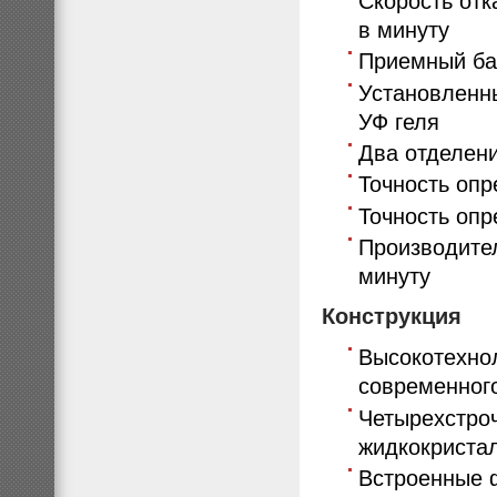
Скорость отк
в минуту
Приемный бак
Установленн
УФ геля
Два отделен
Точность опр
Точность опр
Производител
минуту
Конструкция
Высокотехно
современног
Четырехстроч
жидкокристал
Встроенные 