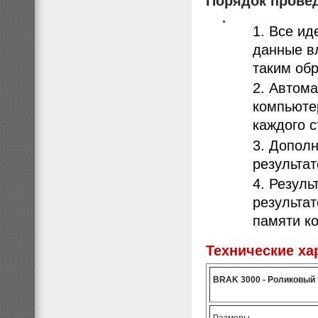
Порядок провед
Все ид
данные в
таким обр
Автома
компьюте
каждого с
Дополн
результа
Резуль
результат
памяти к
Технические ха
BRAK 3000 - Роликовый 