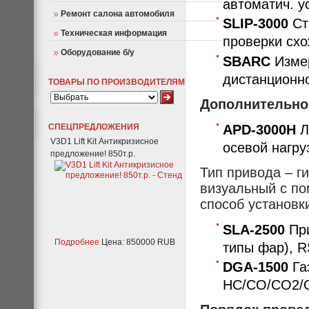
автоматич. у
Ремонт салона автомобиля
SLIP-3000
Ст
Техническая информация
проверки сх
Оборудование б/у
SBARC
Измер
дистанционн
ТОВАРЫ ПО ПРОИЗВОДИТЕЛЯМ
Дополнительно
APD-3000H
Л
СПЕЦПРЕДЛОЖЕНИЯ
V3D1 Lift Kit Антикризисное
осевой нагруз
предложение! 850т.р.
Тип привода – г
визуальный с п
способ установк
SLA-2500
Пр
Подробнее
Цена: 850000 RUB
типы фар), R
DGA-1500
Га
HC/CO/CO2/O