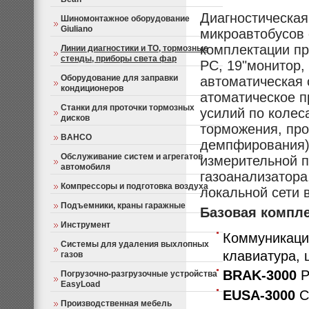
Диагностическая
Шиномонтажное оборудование
Giuliano
микроавтобусов с
комплектации пр
Линии диагностики и ТО, тормозные
стенды, приборы света фар
РС, 19"монитор,
Оборудование для заправки
автоматическая 
кондиционеров
атоматическое п
Станки для проточки тормозных
усилий по коле
дисков
торможения, пр
BAHCO
демпфирования),
Обслуживание систем и агрегатов
измерительной 
автомобиля
газоанализатора
Компрессоры и подготовка воздуха
локальной сети 
Подъемники, краны гаражные
Базовая компле
Инструмент
Коммуникаци
Системы для удаления выхлопных
клавиатура, 
газов
BRAK-3000
Р
Погрузочно-разгрузочные устройства
EasyLoad
EUSA-3000
С
Производственная мебель