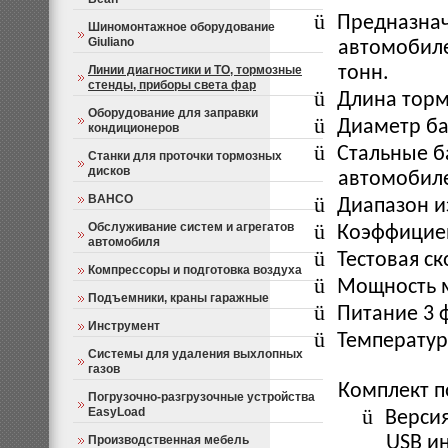
ü
Предназнач
Шиномонтажное оборудование
Giuliano
автомобилей
Линии диагностики и ТО, тормозные
тонн.
стенды, приборы света фар
ü
Длина тор
Оборудование для заправки
ü
Диаметр б
кондиционеров
ü
Стальные б
Станки для проточки тормозных
дисков
автомобил
BAHCO
ü
Диапазон и
ü
Обслуживание систем и агрегатов
Коэффициен
автомобиля
ü
Тестовая ск
Компрессоры и подготовка воздуха
ü
Мощность 
Подъемники, краны гаражные
ü
Питание 3 ф
Инструмент
ü
Температур
Системы для удаления выхлопных
газов
Комплект п
Погрузочно-разгрузочные устройства
ü
EasyLoad
Версия
Производственная мебель
USB и