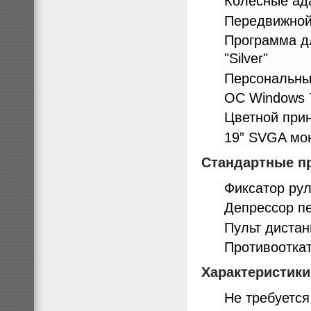
Колесные ада
Передвижной 
Программа дл
"Silver"
Персональны
ОС Windows 
Цветной при
19” SVGA мо
Стандартные п
Фиксатор рул
Депрессор п
Пульт диста
Противоотка
Характеристик
Не требуется