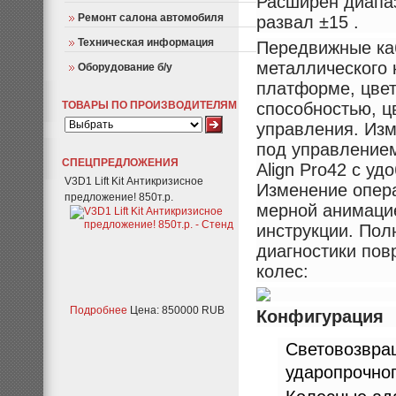
Расширен диапаз
Ремонт салона автомобиля
развал ±15 .
Техническая информация
Передвижные каб
металлического 
Оборудование б/у
платформе, цве
ТОВАРЫ ПО ПРОИЗВОДИТЕЛЯМ
способностью, ц
управления. Изм
под управлением
СПЕЦПРЕДЛОЖЕНИЯ
Align Pro42 с у
V3D1 Lift Kit Антикризисное
Изменение опера
предложение! 850т.р.
мерной анимаци
инструкции. Пол
диагностики пов
колес:
Подробнее
Цена: 850000 RUB
Конфигурация
Световозвра
ударопрочног