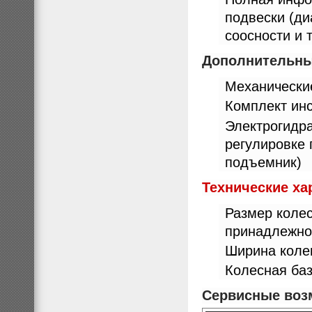
подвески (ди
соосности и т
Дополнительны
Механически
Комплект ин
Электрогидр
регулировке 
подъемник)
Технические ха
Размер колес
принадлежно
Ширина колеи
Колесная баз
Сервисные воз