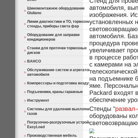
Стенд для прове
автомобиля, вып
Шиномонтажное оборудование
Giuliano
изображения. Ис
установленных н
Линии диагностики и ТО, тормозные
стенды, приборы света фар
световозвращаю
Оборудование для заправки
автомобиля. Баз
кондиционеров
процедура прове
Станки для проточки тормозных
увеличивает про
дисков
в процессе рабо
BAHCO
с камерами на э
Обслуживание систем и агрегатов
телескопической
автомобиля
на подъемнике б
Компрессоры и подготовка воздуха
яме. Персональн
Packard входят 
Подъемники, краны гаражные
обеспечение уро
Инструмент
Стенды "
развал
Системы для удаления выхлопных
газов
оборудованы кол
световозвращаю
Погрузочно-разгрузочные устройства
EasyLoad
Производственная мебель