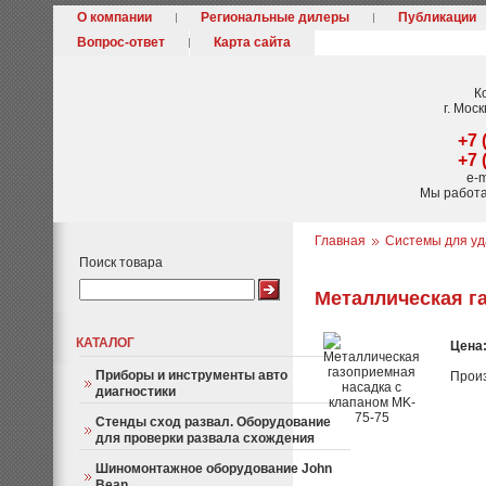
О компании
Региональные дилеры
Публикации
Вопрос-ответ
Карта сайта
К
г. Моск
+7 
+7 
e-m
Мы работ
Главная
Системы для уд
Поиск товара
Металлическая г
КАТАЛОГ
Цена
Приборы и инструменты авто
Прои
диагностики
Стенды сход развал. Оборудование
для проверки развала схождения
Шиномонтажное оборудование John
Bean