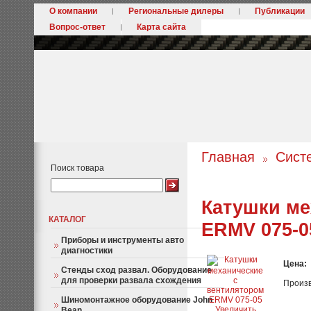
О компании
Региональные дилеры
Публикации
Вопрос-ответ
Карта сайта
Главная
Сист
Поиск товара
Катушки ме
КАТАЛОГ
ERMV 075-0
Приборы и инструменты авто
диагностики
Цена:
Стенды сход развал. Оборудование
для проверки развала схождения
Произ
Шиномонтажное оборудование John
Увеличить
Bean