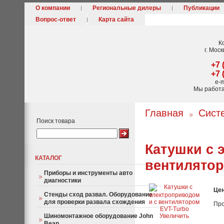
О компании
Региональные дилеры
Публикации
Вопрос-ответ
Карта сайта
К
г. Моск
+7 
+7 
e-m
Мы работ
Главная
Сист
Поиск товара
Катушки с 
КАТАЛОГ
вентилятор
Приборы и инструменты авто
диагностики
Це
Стенды сход развал. Оборудование
для проверки развала схождения
Про
Шиномонтажное оборудование John
Увеличить
Bean