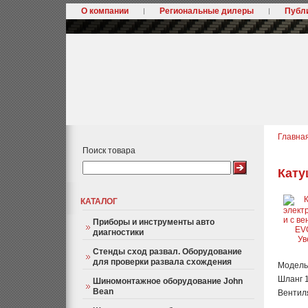
О компании
Региональные дилеры
Публ
Главна
Поиск товара
Кату
КАТАЛОГ
Приборы и инструменты авто
диагностики
Ув
Стенды сход развал. Оборудование
для проверки развала схождения
Модель
Шланг 1
Шиномонтажное оборудование John
Bean
Вентиля