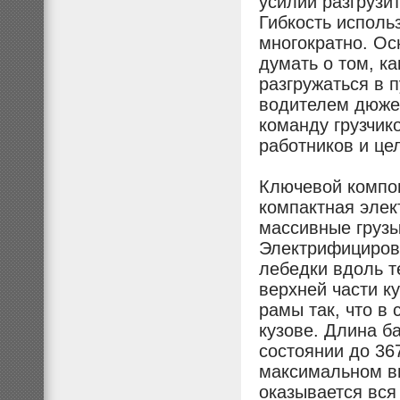
усилий разгрузи
Гибкость исполь
многократно. Ос
думать о том, ка
разгружаться в 
водителем дюжег
команду грузчик
работников и цел
Ключевой компон
компактная элек
массивные грузы
Электрифицирова
лебедки вдоль т
верхней части к
рамы так, что в
кузове. Длина б
состоянии до 36
максимальном вы
оказывается вся