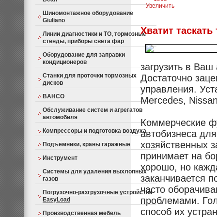
Увеличить
Шиномонтажное оборудование
Giuliano
Хватит таскать 
Линии диагностики и ТО, тормозные
стенды, приборы света фар
Оборудование для заправки
кондиционеров
загрузить в Ваш 
Станки для проточки тормозных
Достаточно заце
дисков
управления. Уста
BAHCO
Mercedes, Nissan
Обслуживание систем и агрегатов
автомобиля
Коммерческие ф
Компрессоры и подготовка воздуха
автобизнеса для
хозяйственных з
Подъемники, краны гаражные
принимает на бо
Инструмент
хорошо, но кажд
Системы для удаления выхлопных
заканчивается п
газов
часто оборачива
Погрузочно-разгрузочные устройства
проблемами. Го
EasyLoad
способ их устра
Производственная мебель