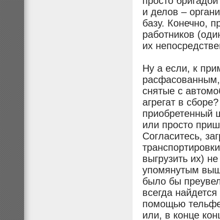
просто бригадой
и делов – орган
базу. Конечно, 
работников (один
их непосредстве
Ну а если, к пр
расфасованным, 
снятые с автомо
агрегат в сборе
приобретенный 
или просто приш
Согласитесь, за
транспортировки 
выгрузить их) не
упомянутым выше
было бы преуве
всегда найдется 
помощью тельфер
или, в конце ко