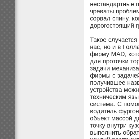
нестандартные п
чреваты проблем
сорвал спину, ко
дорогостоящий г
Такое случается 
нас, но и в Гол
фирму MAD, кото
для проточки то
задачи механиза
фирмы с задачей
получившее назв
устройства можн
техническим язы
система. С помо
водитель фургон
объект массой до
точку внутри ку
выполнить обрат