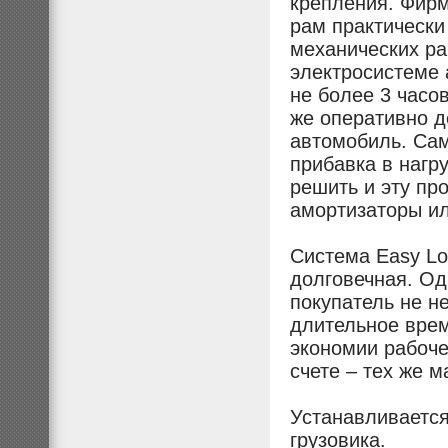
крепления. Фир
рам практическ
механических ра
электросистеме 
не более 3 часо
же оперативно д
автомобиль. Само
прибавка в нагр
решить и эту пр
амортизаторы ил
Система Easy L
долговечная. Од
покупатель не н
длительное вре
экономии рабоче
счете – тех же 
Устанавливается
грузовика.