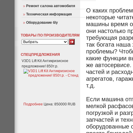
Ремонт салона автомобиля
О каких проблем
Техническая информация
некоторые читате
Оборудование б/у
машины время от
они настолько п
ТОВАРЫ ПО ПРОИЗВОДИТЕЛЯМ
требующая разре
так богата наша 
проблемы? Чтобы
СПЕЦПРЕДЛОЖЕНИЯ
какие функции в
V3D1 Lift Kit Антикризисное
же автосервисе.
предложение! 850т.р.
частей и расход
агрегатов, гара
т.д.
Если машина отп
Подробнее
Цена: 850000 RUB
мелкой расфасов
погрузкой и раз
запчастей и тех
оборудованные с