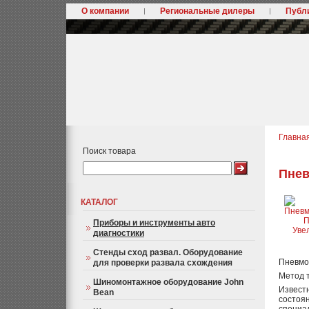
О компании
Региональные дилеры
Публ
Главна
Поиск товара
Пнев
КАТАЛОГ
Приборы и инструменты авто
Уве
диагностики
Стенды сход развал. Оборудование
Пневмо
для проверки развала схождения
Метод т
Шиномонтажное оборудование John
Извест
Bean
состоян