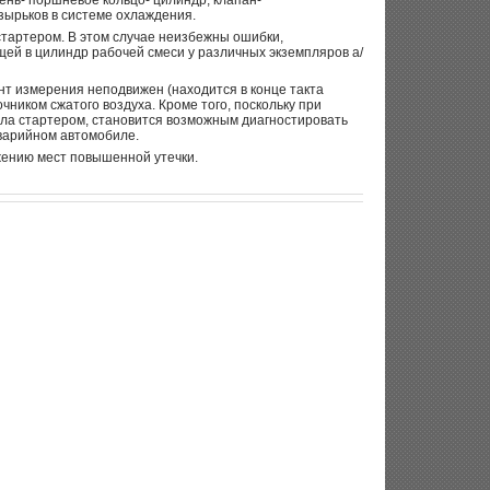
нь- поршневое кольцо- цилиндр, клапан-
зырьков в системе охлаждения.
тартером. В этом случае неизбежны ошибки,
ей в цилиндр рабочей смеси у различных экземпляров а/
нт измерения неподвижен (находится в конце такта
ником сжатого воздуха. Кроме того, поскольку при
ла стартером, становится возможным диагностировать
аварийном автомобиле.
жению мест повышенной утечки.