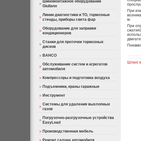
специа
Шиномонтажное оборудование
прослу
Giuliano
При из
Линии диагностики и ТО, тормозные
возник
стенды, приборы света фар
м.
При опр
Оборудование для заправки
сжатия)
кондиционеров
исполь
двигате
Станки для проточки тормозных
Пневмо
дисков
BAHCO
Шланг в
Обслуживание систем и агрегатов
автомобиля
Компрессоры и подготовка воздуха
Подъемники, краны гаражные
Инструмент
Системы для удаления выхлопных
газов
Погрузочно-разгрузочные устройства
EasyLoad
Производственная мебель
Ремонт салона автомобиля