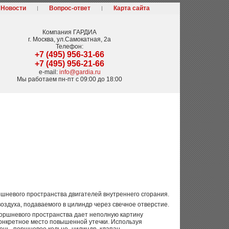
Новости
Вопрос-ответ
Карта сайта
Компания
ГАРДИА
г. Москва
,
ул.Самокатная, 2а
Телефон:
+7 (495) 956-31-66
+7 (495) 956-21-66
e-mail:
info@gardia.ru
Мы работаем
пн-пт с 09:00 до 18:00
невого пространства двигателей внутреннего сгорания.
здуха, подаваемого в цилиндр через свечное отверстие.
оршневого пространства дает неполную картину
 конкретное место повышенной утечки. Используя