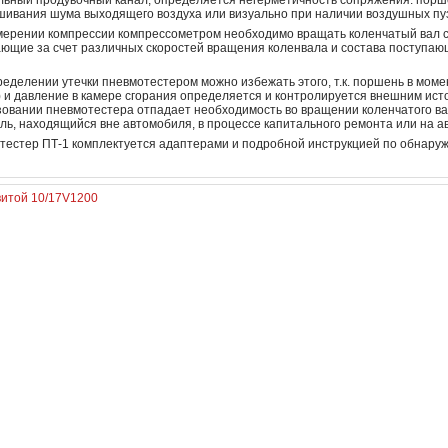
льный продувочный канал, определяется негерметичность сопряжения: порше
шивания шума выходящего воздуха или визуально при наличии воздушных пу
мерении компрессии компрессометром необходимо вращать коленчатый вал с
ающие за счет различных скоростей вращения коленвала и состава поступающ
еделении утечки пневмотестером можно избежать этого, т.к. поршень в моме
 и давление в камере сгорания определяется и контролируется внешним источ
зовании пневмотестера отпадает необходимость во вращении коленчатого ва
ль, находящийся вне автомобиля, в процессе капитального ремонта или на 
тестер ПТ-1 комплектуется адаптерами и подробной инструкцией по обнару
итой 10/17
V1200