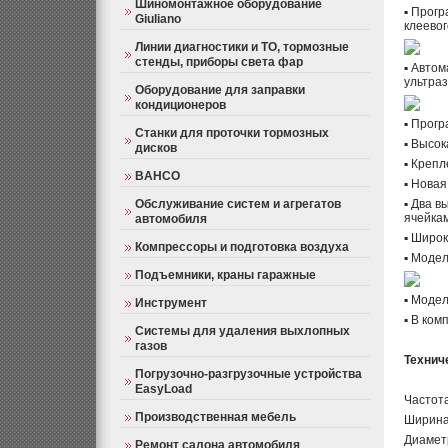
Шиномонтажное оборудование
▪ Прог
Giuliano
клеевог
Линии диагностики и ТО, тормозные
стенды, приборы света фар
▪ Автом
ультраз
Оборудование для заправки
кондиционеров
▪ Прог
Станки для проточки тормозных
▪ Высок
дисков
▪ Креп
BAHCO
▪ Новая
Обслуживание систем и агрегатов
▪ Два в
ячейкам
автомобиля
▪ Широк
Компрессоры и подготовка воздуха
▪ Моде
Подъемники, краны гаражные
▪ Моде
Инструмент
▪ В ком
Системы для удаления выхлопных
газов
Технич
Погрузочно-разгрузочные устройства
EasyLoad
Част
Производственная мебель
Ширин
Диаме
Ремонт салона автомобиля