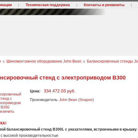
икации
Техническая поддержка
Контакты и реквизиты
я
Шиномонтажное оборудование John Bean
Балансировочные стенды Jo
нсировочный стенд с электроприводом B300
334 472.03 руб.
Цена:
Производитель:
John Bean (Snapon)
величить
КА!
в
ой
ба
л
ан
с
иро
в
о
ч
ный
ст
ен
д B300L
с указателями, встроенными
в крышку 
д с высокой производительностью