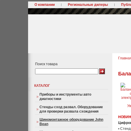
О компании
Региональные дилеры
Публ
Главна
Поиск товара
Бала
КАТАЛОГ
Приборы и инструменты авто
диагностики
У
Стенды сход развал. Оборудование
для проверки развала схождения
НОВИН
Шиномонтажное оборудование John
Ц
и
ф
ро
Bean
▪ Стен