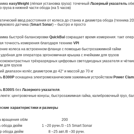
рамма
easyWeight
(лёгкая установка груза): точечный
Лазерный указатель
обе
о груза в нижней части обода (на 5 часов)
атический ввод расстояния от колеса до станка и диаметра обода (техника 
вукового датчика (
Smart Sonar
) – быстро и просто
рамма быстрой балансировки
QuickBal
сокращает время измерения: такт операц
ая точность измерения благодаря технике
VPI
ление колеса на встроенном фланце с помощью быстрозажимной гайки
 удобная для оператора эргономичная крышка с ячейками для грузов
ысококонтрастных трёхразрядных цифровых светодиодных указателя и чёткие
и для грузов
ий диапазон колёс диаметром до 42“ и массой до 70 кг
ль
B300Р
оснащена электромеханическим зажимным устройством
Power Cla
ль
B300S
без
Лазерного указателя
.
плекте: центровочные конусы, быстрозажимная гайка, калибровочный груз, 
ес
кие характеристики и размеры
ота вращения об/м 200
а обода дюйм 1 –20 ручн./3 –15 Smart Sonar
тр обода дюйм 8 –25 авт./8 –30 ручн.