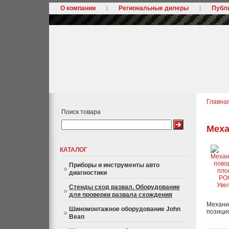
О компании
Региональные дилеры
Публ
Главна
Поиск товара
Меха
КАТАЛОГ
Приборы и инструменты авто
диагностики
Уве
Стенды сход развал. Оборудование
для проверки развала схождения
Механич
Шиномонтажное оборудование John
позици
Bean