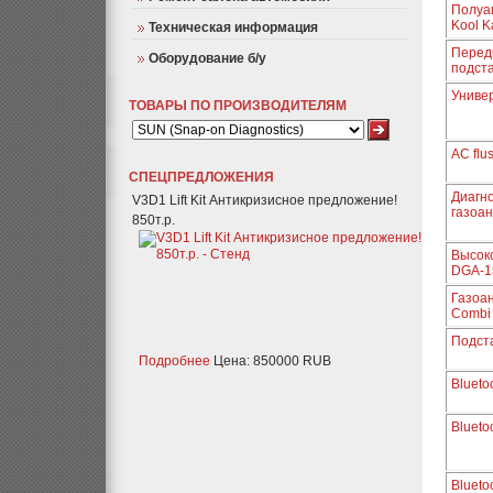
Полуа
Kool K
Техническая информация
Перед
Оборудование б/у
подст
Униве
ТОВАРЫ ПО ПРОИЗВОДИТЕЛЯМ
AC flus
СПЕЦПРЕДЛОЖЕНИЯ
Диагн
V3D1 Lift Kit Антикризисное предложение!
газоа
850т.р.
Высок
DGA-1
Газоа
Combi
Подст
Подробнее
Цена: 850000 RUB
Bluet
Bluet
Bluet