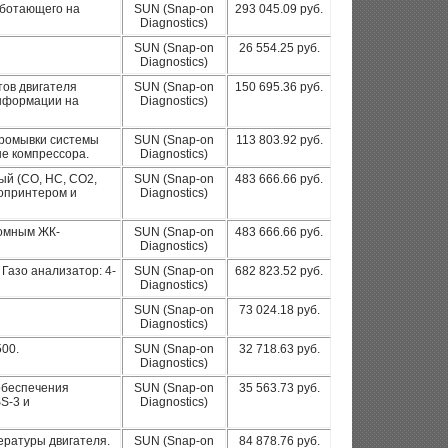
аботающего на
SUN (Snap-on
293 045.09 руб.
Diagnostics)
SUN (Snap-on
26 554.25 руб.
Diagnostics)
ов двигателя
SUN (Snap-on
150 695.36 руб.
информации на
Diagnostics)
промывки системы
SUN (Snap-on
113 803.92 руб.
не компрессора.
Diagnostics)
ый (СО, НС, СО2,
SUN (Snap-on
483 666.66 руб.
опринтером и
Diagnostics)
ромным ЖК-
SUN (Snap-on
483 666.66 руб.
Diagnostics)
Газо анализатор: 4-
SUN (Snap-on
682 823.52 руб.
Diagnostics)
SUN (Snap-on
73 024.18 руб.
Diagnostics)
500.
SUN (Snap-on
32 718.63 руб.
Diagnostics)
обеспечения
SUN (Snap-on
35 563.73 руб.
S-3 и
Diagnostics)
ературы двигателя.
SUN (Snap-on
84 878.76 руб.