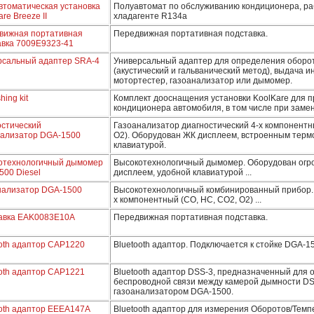
втоматическая установка
Полуавтомат по обслуживанию кондиционера, р
are Breeze II
хладагенте R134a
вижная портативная
Передвижная портативная подставка.
авка 7009E9323-41
рсальный адаптер SRA-4
Универсальный адаптер для определения оборот
(акустический и гальванический метод), выдача 
мотортестер, газоанализатор или дымомер.
hing kit
Комплект дооснащения установки KoolKare для 
кондиционера автомобиля, в том числе при заме
остический
Газоанализатор диагностический 4-х компонентн
нализатор DGA-1500
О2). Оборудован ЖК дисплеем, встроенным терм
клавиатурой.
отехнологичный дымомер
Высокотехнологичный дымомер. Оборудован ог
500 Diesel
дисплеем, удобной клавиатурой ...
нализатор DGA-1500
Высокотехнологичный комбинированный прибор. 
х компонентный (СО, НС, СО2, О2) ...
авка EAK0083E10A
Передвижная портативная подставка.
ooth адаптор CAP1220
Bluetooth адаптор. Подключается к стойке DGA-1
ooth адаптор CAP1221
Bluetooth адаптор DSS-3, предназначенный для 
беспроводной связи между камерой дымности DS
газоанализатором DGA-1500.
ooth адаптор EEEA147A
Bluetooth адаптор для измерения Оборотов/Темп