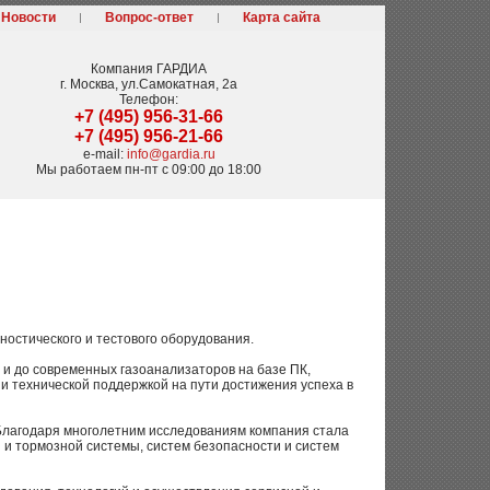
Новости
Вопрос-ответ
Карта сайта
Компания
ГАРДИА
г. Москва
,
ул.Самокатная, 2а
Телефон:
+7 (495) 956-31-66
+7 (495) 956-21-66
e-mail:
info@gardia.ru
Мы работаем
пн-пт с 09:00 до 18:00
ностического и тестового оборудования.
 и до современных газоанализаторов на базе ПК,
 технической поддержкой на пути достижения успеха в
Благодаря многолетним исследованиям компания стала
 и тормозной системы, систем безопасности и систем