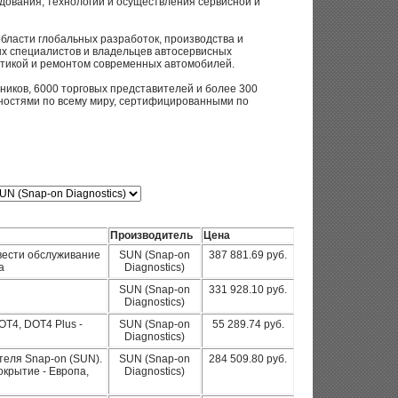
дования, технологий и осуществления сервисной и
 области глобальных разработок, производства и
х специалистов и владельцев автосервисных
стикой и ремонтом современных автомобилей.
ников, 6000 торговых представителей и более 300
ностями по всему миру, сертифицированными по
Производитель
Цена
вести обслуживание
SUN (Snap-on
387 881.69 руб.
a
Diagnostics)
SUN (Snap-on
331 928.10 руб.
Diagnostics)
OT4, DOT4 Plus -
SUN (Snap-on
55 289.74 руб.
Diagnostics)
теля Snap-on (SUN).
SUN (Snap-on
284 509.80 руб.
окрытие - Европа,
Diagnostics)