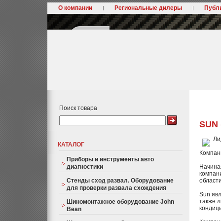
О компании
Региональные дилеры
Публ
Поиск товара
SUN 
Ли
КАТАЛОГ
Компани
Приборы и инструменты авто
диагностики
Начиная
компан
Стенды сход развал. Оборудование
области
для проверки развала схождения
Sun яв
также л
Шиномонтажное оборудование John
кондиц
Bean