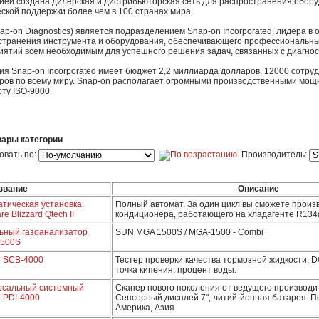
ией создана дилерская и дистрибьюторская сеть для распространения обору
ской поддержки более чем в 100 странах мира.
ap-on Diagnostics) является подразделением Snap-on Incorporated, лидера в
странения инструмента и оборудования, обеспечивающего профессиональны
иятий всем необходимым для успешного решения задач, связанных с диагно
я Snap-on Incorporated имеет бюджет 2,2 миллиарда долларов, 12000 сотруд
ров по всему миру. Snap-on располагает огромными производственными мощ
ту ISO-9000.
вары категории
овать по:
Производитель:
звание
Описание
атическая установка
Полный автомат. За один цикл вы сможете произ
re Blizzard Qtech II
кондиционера, работающего на хладагенте R134
ьный газоанализатор
SUN MGA 1500S / MGA-1500 - Combi
500S
р SCB-4000
Тестер проверки качества тормозной жидкости: D
точка кипения, процент воды.
рсальный системный
Сканер нового поколения от ведущего производи
р PDL4000
Сенсорный дисплей 7", литий-йонная батарея. П
Америка, Азия.