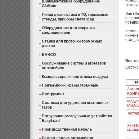
Компан
Шиномонтажное оборудование
техниче
Giuliano
Sun (Sn
Линии диагностики и ТО, тормозные
распро
стенды, приборы света фар
предпр
Оборудование для заправки
Компани
кондиционеров
инжене
стандар
Станки для проточки тормозных
дисков
BAHCO
Все то
Обслуживание систем и агрегатов
Сортир
автомобиля
Компрессоры и подготовка воздуха
На
Подъемники, краны гаражные
Автом
KoolKa
Инструмент
Модул
Системы для удаления выхлопных
MGA-1
газов
Тесте
Погрузочно-разгрузочные устройства
EasyLoad
Униве
Производственная мебель
скане
Ремонт салона автомобиля