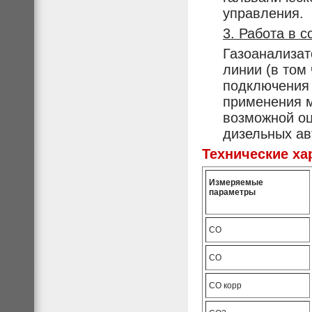
управления.
3. Работа в 
Газоанализат
линии (в том
подключения 
применения 
возможной оц
дизельных ав
Технические ха
Измеряемые
параметры
СО
СО
СО корр