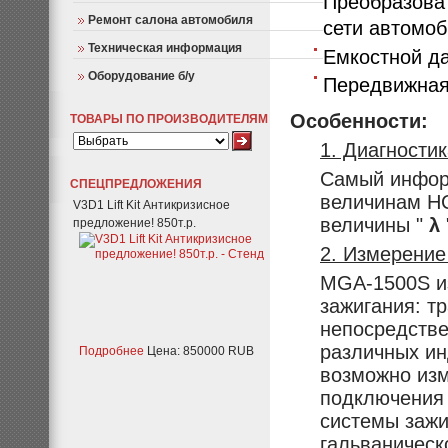
Преобразоват
Ремонт салона автомобиля
сети автомо
Техническая информация
Емкостной да
Оборудование б/у
Передвижная
Особенности:
ТОВАРЫ ПО ПРОИЗВОДИТЕЛЯМ
1. Диагности
Самый информ
СПЕЦПРЕДЛОЖЕНИЯ
величинам НС
V3D1 Lift Kit Антикризисное
величины "
λ
предложение! 850т.р.
2. Измерение
MGA-1500S из
зажигания: т
непосредств
различных ин
Подробнее
Цена: 850000 RUB
возможно изм
подключения
системы зажи
гальваническ