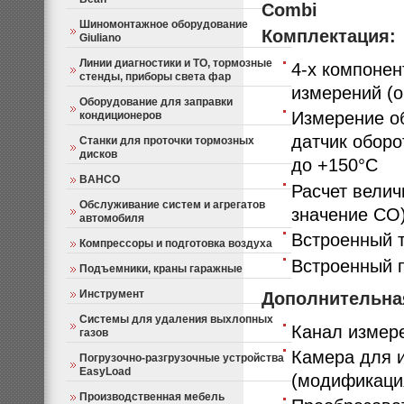
Combi
Шиномонтажное оборудование
Комплектация:
Giuliano
Линии диагностики и ТО, тормозные
4-х компоне
стенды, приборы света фар
измерений (о
Оборудование для заправки
Измерение об
кондиционеров
датчик оборо
Станки для проточки тормозных
дисков
до +150°С
BAHCO
Расчет вели
Обслуживание систем и агрегатов
значение СО
автомобиля
Встроенный 
Компрессоры и подготовка воздуха
Встроенный п
Подъемники, краны гаражные
Инструмент
Дополнительна
Системы для удаления выхлопных
Канал измер
газов
Камера для 
Погрузочно-разгрузочные устройства
EasyLoad
(модификаци
Производственная мебель