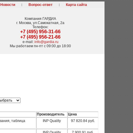
Новости
Вопрос-ответ
Карта сайта
Компания
ГАРДИА
г. Москва
,
ул.Самокатная, 2а
Телефон:
+7 (495) 956-31-66
+7 (495) 956-21-66
e-mail:
info@gardia.ru
Мы работаем
пн-пт с 09:00 до 18:00
Производитель
Цена
вания, таблица
INP Quality
97 820.84 руб.
INP Quality
7 900.91 руб.