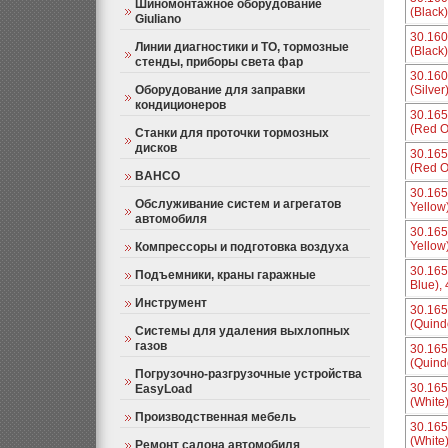
Шиномонтажное оборудование
(Black
Giuliano
30.16
Линии диагностики и ТО, тормозные
(Black)
стенды, приборы света фар
30.16
Оборудование для заправки
(Silver
кондиционеров
30.16
(Red O
Станки для проточки тормозных
дисков
30.16
(Red O
BAHCO
30.165
Обслуживание систем и агрегатов
Yellow
автомобиля
30.165
Yellow)
Компрессоры и подготовка воздуха
30.165
Подъемники, краны гаражные
Blue),
Инструмент
30.16
(Quind
Системы для удаления выхлопных
газов
30.16
(Quind
Погрузочно-разгрузочные устройства
30.16
EasyLoad
(White
Производственная мебель
30.16
(White)
Ремонт салона автомобиля