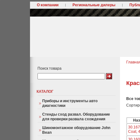
О компании
Региональные дилеры
Публ
Главна
Поиск товара
Крас
КАТАЛОГ
Все то
Приборы и инструменты авто
Сортир
диагностики
Стенды сход развал. Оборудование
для проверки развала схождения
Наз
30.167
Шиномонтажное оборудование John
Coat, 
Bean
30.16