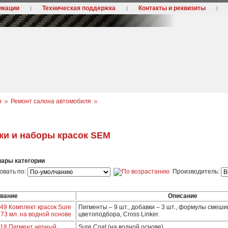
икации
Техническая поддержка
Контакты и реквизиты
я
Ремонт салона автомобиля
ки и наборы красок SEM
вары категории
овать по:
Производитель:
вание
Описание
49 Комплект красок Sure
Пигменты – 9 шт., добавки – 3 шт., формулы смеши
473 мл. на водной основе
цветоподбора, Cross Linker.
018 Пигмент черный
Sure Coat (на водной основе)