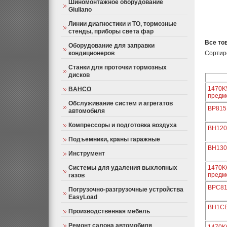
Шиномонтажное оборудование
Giuliano
Линии диагностики и ТО, тормозные
стенды, приборы света фар
Все то
Оборудование для заправки
кондиционеров
Сортир
Станки для проточки тормозных
дисков
1470K
BAHCO
предм
Обслуживание систем и агрегатов
BP815 
автомобиля
Компрессоры и подготовка воздуха
BH120
Подъемники, краны гаражные
BH130
Инструмент
Системы для удаления выхлопных
1470K
предм
газов
BPC813
Погрузочно-разгрузочные устройства
EasyLoad
BH1CB
Производственная мебель
Ремонт салона автомобиля