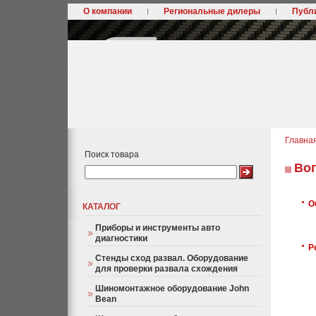
О компании
Региональные дилеры
Публ
Главна
Поиск товара
Воп
О
КАТАЛОГ
Приборы и инструменты авто
диагностики
Р
Стенды сход развал. Оборудование
для проверки развала схождения
Шиномонтажное оборудование John
Bean