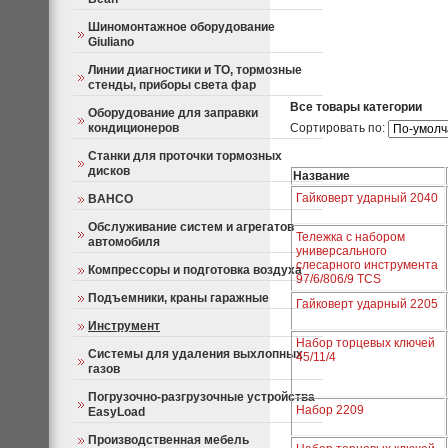
Шиномонтажное оборудование
Giuliano
Линии диагностики и ТО, тормозные
стенды, приборы света фар
Все товары категории
Оборудование для заправки
кондиционеров
Сортировать по:
Станки для проточки тормозных
дисков
Название
Гайковерт ударный 2040
BAHCO
Обслуживание систем и агрегатов
Тележка с набором
автомобиля
универсального
слесарного инструмента
Компрессоры и подготовка воздуха
97/6/806/9 TCS
Подъемники, краны гаражные
Гайковерт ударный 2205
Инструмент
Набор торцевых ключей
Системы для удаления выхлопных
45/11/4
газов
Погрузочно-разгрузочные устройства
Набор 2209
EasyLoad
Производственная мебель