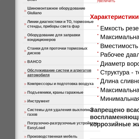
Увеличить
Шиномонтажное оборудование
Giuliano
Характеристики
Линии диагностики и ТО, тормозные
стенды, приборы света фар
Емкость резе
Оборудование для заправки
Максимальная
кондиционеров
Вместимость 
Станки для проточки тормозных
дисков
Рабочее давл
BAHCO
Диаметр воро
Обслуживание систем и агрегатов
Структура - 
автомобиля
Длина сливно
Компрессоры и подготовка воздуха
Максимальна
Подъемники, краны гаражные
Минимальная
Инструмент
Запрещено вса
Системы для удаления выхлопных
газов
воспламеняющие
коррозийные ж
Погрузочно-разгрузочные устройства
EasyLoad
Производственная мебель