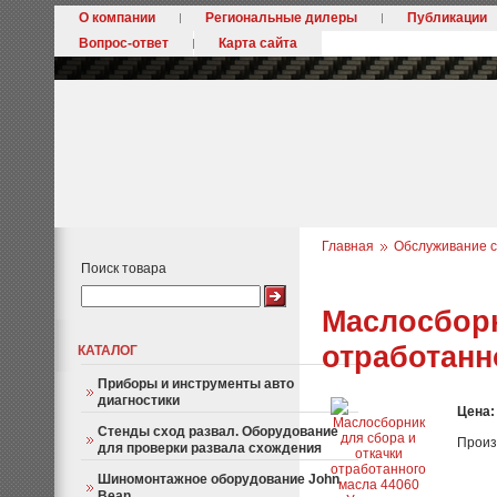
О компании
Региональные дилеры
Публикации
Вопрос-ответ
Карта сайта
Главная
Обслуживание с
Поиск товара
Маслосборн
отработанн
КАТАЛОГ
Приборы и инструменты авто
диагностики
Цена
Стенды сход развал. Оборудование
Произ
для проверки развала схождения
Шиномонтажное оборудование John
Bean