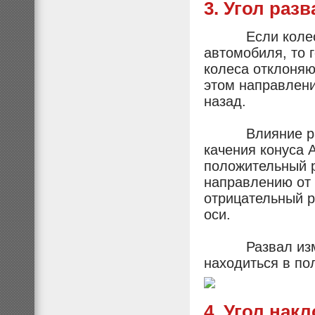
3. Угол разв
Если колесо о
автомобиля, то 
колеса отклоняю
этом направлени
назад.
Влияние разва
качения конуса 
положительный р
направлению от 
отрицательный р
оси.
Развал измеря
находиться в по
4. Угол нак