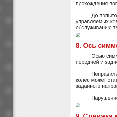
прохождения пов
До попыток от
управляемых кол
обслуживанию та
8. Ось симм
Осью симметри
передней и задне
Неправильная 
колес может ста
заданного напра
Нарушение сим
9. Сдвижка 