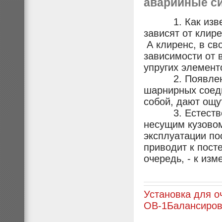
аварийные си
1. Как изве
зависят от клир
А клиренс, в св
зависимости от 
упругих элемент
2. Появление 
шарнирных соед
собой, дают ощ
3. Естественно
несущим кузовом
эксплуатации по
приводит к пост
очередь, - к из
Установка для о
ОВ-1
Балансиров