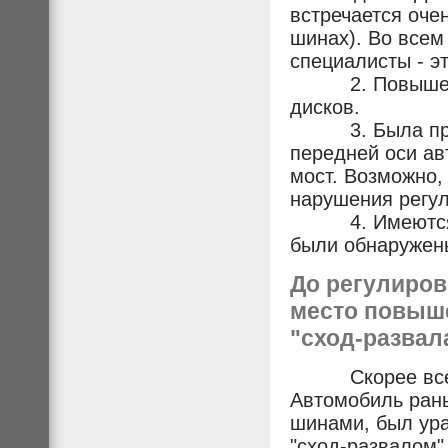
встречается очен
шинах). Во всем
специалисты - э
2. Повышенный
дисков.
3. Была провед
передней оси ав
мост. Возможно,
нарушения регул
4. Имеются ск
были обнаружены
До регулиров
место повыше
"
сход-развал
Скорее всего п
Автомобиль рань
шинами, был ур
"сход-развалом" 