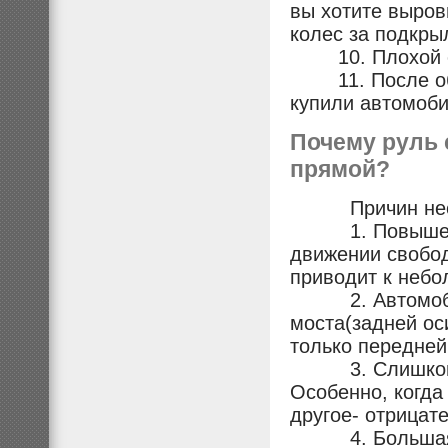
вы хотите выров
колес за подкры
10. Плохой сам
11. После обка
купили автомоби
Почему руль 
прямой?
Причин неск
1. Повышенный
движении свобод
приводит к небо
2. Автомобиль
моста(задней ос
только передней
3. Слишком бо
Особенно, когда
другое- отрицат
4. Большая ра