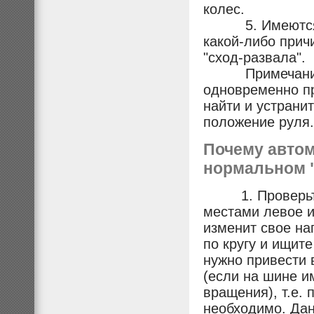
колес.
5. Имеются ск
какой-либо прич
"сход-развала".
Примечание: Е
одновременно пр
найти и устрани
положение руля.
Почему автом
нормальном 
1. Проверьте в
местами левое и
изменит свое на
по кругу и ищит
нужно привести 
(если на шине и
вращения), т.е. 
необходимо. Дан