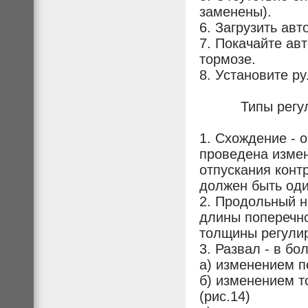
заменены).
6. Загрузить авт
7. Покачайте ав
тормозе.
8. Установите р
Типы регули
1. Схождение - 
проведена измен
отпускания конт
должен быть оди
2. Продольный н
длины поперечно
толщины регулир
3. Развал - в б
а) изменением 
б) изменением т
(рис.14)