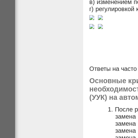
в) изменением п
г) регулировкой 
Ответы на част
Основные кр
необходимост
(
УУК
) на авто
1. После ремо
замена рул
замена шар
замена маят
замена руле