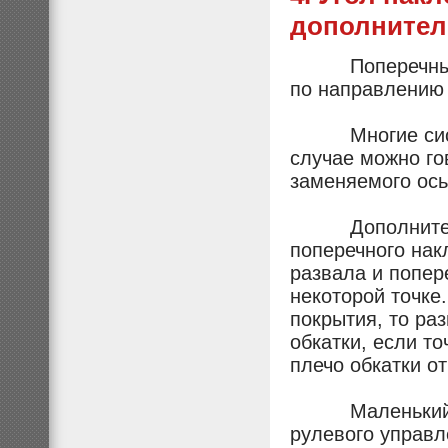
дополнител
Поперечный на
по направлению 
Многие систем
случае можно го
заменяемого ось
Дополнительный
поперечного нак
развала и попер
некоторой точке
покрытия, то ра
обкатки, если т
плечо обкатки о
Маленький рад
рулевого управл