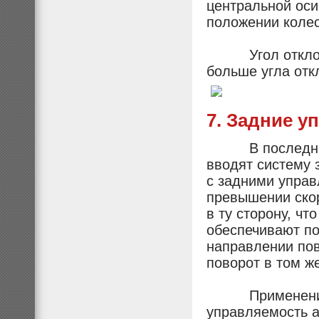
центральной оси
положении колес
Угол отклонени
больше угла отк
7. Задние у
В последнее в
вводят систему 
с задними управ
превышении скор
в ту сторону, чт
обеспечивают по
направлении пов
поворот в том ж
Применение з
управляемость а