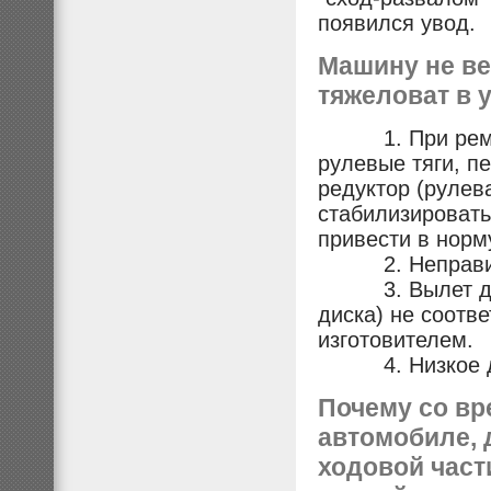
появился увод.
Машину не вед
тяжеловат в у
1. При ремонт
рулевые тяги, п
редуктор (рулев
стабилизировать
привести в норм
2. Неправильн
3. Вылет диско
диска) не соотв
изготовителем.
4. Низкое дав
Почему со вр
автомобиле, 
ходовой част