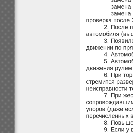
замена рыча
замена сайлен
проверка после 
2. После пров
автомобиля (вы
3. Появился у
движении по пр
4. Автомобиль
5. Автомобиль
движения рулем 
6. При тормож
стремится разве
неисправности т
7. При жестко
сопровождавшими
упоров (даже ес
перечисленных в
8. Повышенны
9. Если у вас 