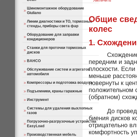
Увеличить
Шиномонтажное оборудование
Giuliano
Общие свед
Линии диагностики и ТО, тормозные
стенды, приборы света фар
колес
Оборудование для заправки
кондиционеров
1. Схождени
Станки для проточки тормозных
дисков
Схождением на
передним и задн
BAHCO
плоскости. Если
Обслуживание систем и агрегатов
автомобиля
меньше расстоян
повернуты к цен
Компрессоры и подготовка воздуха
положительном с
Подъемники, краны гаражные
(обратном) схож
Инструмент
Системы для удаления выхлопных
До проведения
газов
биения дисков к
Погрузочно-разгрузочные устройства
отрицательно вл
EasyLoad
комфортность у
Производственная мебель