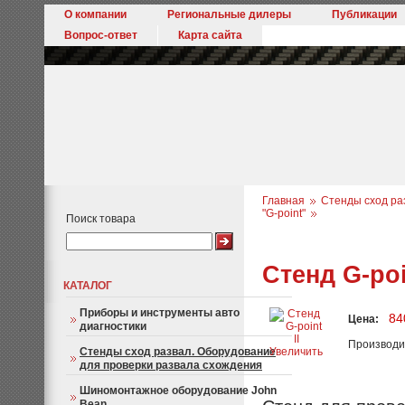
О компании
Региональные дилеры
Публикации
Вопрос-ответ
Карта сайта
Главная
Стенды сход ра
"G-point"
Поиск товара
Стенд G-poi
КАТАЛОГ
Приборы и инструменты авто
84
Цена:
диагностики
Производи
Стенды сход развал. Оборудование
Увеличить
для проверки развала схождения
Шиномонтажное оборудование John
Bean