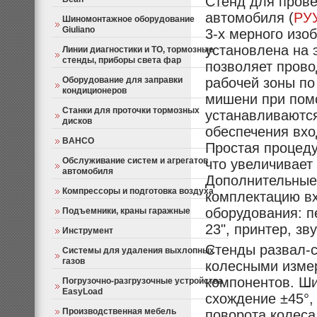
Стенд для прове
автомобиля (
РУУ
Шиномонтажное оборудование
Giuliano
3-х мерного изо
установлена на 
Линии диагностики и ТО, тормозные
стенды, приборы света фар
позволяет прово
Оборудование для заправки
рабочей зоны п
кондиционеров
мишени при пом
Станки для проточки тормозных
устанавливаются
дисков
обеспечения вхо
BAHCO
Простая процеду
Обслуживание систем и агрегатов
что увеличивает
автомобиля
Дополнительные 
Компрессоры и подготовка воздуха
комплектацию в
оборудования: 
Подъемники, краны гаражные
23", принтер, зв
Инструмент
Стенды развал-
Системы для удаления выхлопных
газов
колесными изме
компонентов. Ши
Погрузочно-разгрузочные устройства
EasyLoad
схождение ±45°,
Производственная мебель
поворота колеса