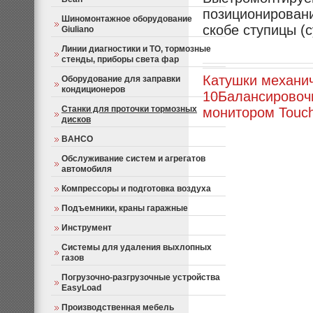
позиционировани
Шиномонтажное оборудование
скобе ступицы (с
Giuliano
Линии диагностики и ТО, тормозные
стенды, приборы света фар
Катушки механич
Оборудование для заправки
кондиционеров
10
Балансировоч
Станки для проточки тормозных
монитором Touch
дисков
BAHCO
Обслуживание систем и агрегатов
автомобиля
Компрессоры и подготовка воздуха
Подъемники, краны гаражные
Инструмент
Системы для удаления выхлопных
газов
Погрузочно-разгрузочные устройства
EasyLoad
Производственная мебель