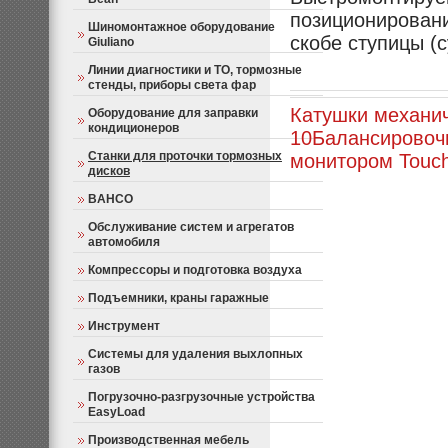
позиционировани
Шиномонтажное оборудование
скобе ступицы (с
Giuliano
Линии диагностики и ТО, тормозные
стенды, приборы света фар
Катушки механич
Оборудование для заправки
кондиционеров
10
Балансировоч
Станки для проточки тормозных
монитором Touch
дисков
BAHCO
Обслуживание систем и агрегатов
автомобиля
Компрессоры и подготовка воздуха
Подъемники, краны гаражные
Инструмент
Системы для удаления выхлопных
газов
Погрузочно-разгрузочные устройства
EasyLoad
Производственная мебель