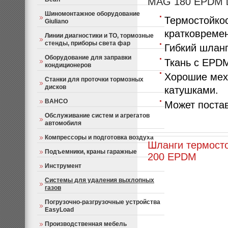
MAG 180 EPDM 
Шиномонтажное оборудование
Термостойкос
Giuliano
кратковремен
Линии диагностики и ТО, тормозные
стенды, приборы света фар
Гибкий шланг
Оборудование для заправки
Ткань с EPD
кондиционеров
Хорошие меха
Станки для проточки тормозных
дисков
катушками.
BAHCO
Может поста
Обслуживание систем и агрегатов
автомобиля
Компрессоры и подготовка воздуха
Шланги термост
Подъемники, краны гаражные
200 EPDM
Инструмент
Системы для удаления выхлопных
газов
Погрузочно-разгрузочные устройства
EasyLoad
Производственная мебель