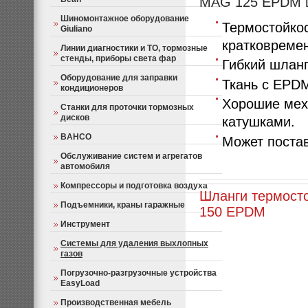
MAG 125 EPDM 
Шиномонтажное оборудование
Термостойкос
Giuliano
кратковремен
Линии диагностики и ТО, тормозные
стенды, приборы света фар
Гибкий шланг
Оборудование для заправки
Ткань с EPD
кондиционеров
Хорошие меха
Станки для проточки тормозных
дисков
катушками.
BAHCO
Может поста
Обслуживание систем и агрегатов
автомобиля
Компрессоры и подготовка воздуха
Шланги термост
Подъемники, краны гаражные
150 EPDM
Инструмент
Системы для удаления выхлопных
газов
Погрузочно-разгрузочные устройства
EasyLoad
Производственная мебель