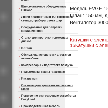
Шиномонтажное оборудование
Модель EVGE-15
Giuliano
Шланг 150 мм, д
Линии диагностики и ТО, тормозные
стенды, приборы света фар
Вентилятор 3000
Оборудование для заправки
кондиционеров
Станки для проточки тормозных
Катушки с элект
дисков
15
Катушки с эл
BAHCO
Обслуживание систем и агрегатов
автомобиля
Компрессоры и подготовка воздуха
Подъемники, краны гаражные
Инструмент
Системы для удаления выхлопных
газов
Погрузочно-разгрузочные устройства
EasyLoad
Производственная мебель