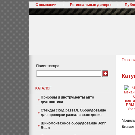
О компании
Региональные дилеры
Публ
Главна
Поиск товара
Кату
КАТАЛОГ
Приборы и инструменты авто
диагностики
Уве
Стенды сход развал. Оборудование
для проверки развала схождения
Модель 
Шиномонтажное оборудование John
Диаметр
Bean