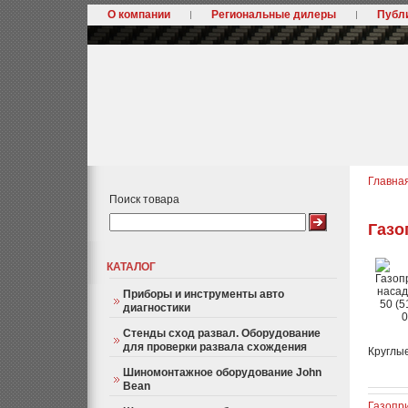
О компании
Региональные дилеры
Публ
Главна
Поиск товара
Газо
КАТАЛОГ
Приборы и инструменты авто
диагностики
Стенды сход развал. Оборудование
для проверки развала схождения
Круглы
Шиномонтажное оборудование John
Bean
Газопри