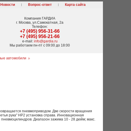
Новости
Вопрос-ответ
Карта сайта
Компания
ГАРДИА
г. Москва
,
ул.Самокатная, 2а
Телефон:
+7 (495) 956-31-66
+7 (495) 956-21-66
e-mail:
info@gardia.ru
Мы работаем
пн-пт с 09:00 до 18:00
вые автомобили
возвращается пневмоприводом. Две скорости вращения
етья рука" HP2 установка справа. Инновационная
пневмоцилиндров. Диапазон зажима 10 - 28 дюйм; макс.