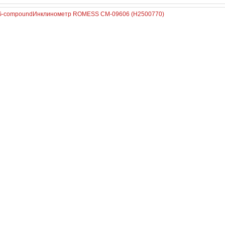
G-compound
Инклинометр ROMESS CM-09606 (H2500770)