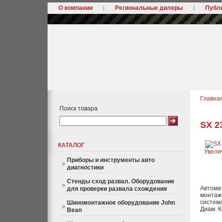
О компании
Региональные дилеры
Публ
Главна
Поиск товара
SX 2
КАТАЛОГ
Увели
Приборы и инструменты авто
диагностики
Стенды сход развал. Оборудование
Автома
для проверки развала схождения
монтажн
систем
Шиномонтажное оборудование John
Диам. К
Bean