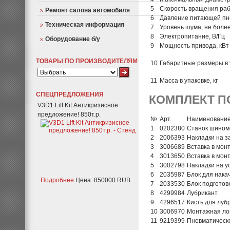
5
Скорость вращения рабо
Ремонт салона автомобиля
6
Давление питающей пнев
Техническая информация
7
Уровень шума, не более
8
Электропитание, В/Гц
Оборудование б/у
9
Мощность привода, кВт
ТОВАРЫ ПО ПРОИЗВОДИТЕЛЯМ
10
Габаритные размеры в у
11
Масса в упаковке, кг
СПЕЦПРЕДЛОЖЕНИЯ
КОМПЛЕКТ П
V3D1 Lift Kit Антикризисное
предложение! 850т.р.
№
Арт.
Наименовани
1
0202380
Станок шино
2
2006393
Накладки на з
3
3006689
Вставка в мон
4
3013650
Вставка в мон
5
3002798
Накладки на у
6
2035987
Блок для нака
Подробнее
Цена: 850000 RUB
7
2033530
Блок подготов
8
4299984
Лубрикант
9
4296517
Кисть для луб
10
3006970
Монтажная ло
11
9219399
Пневматическ