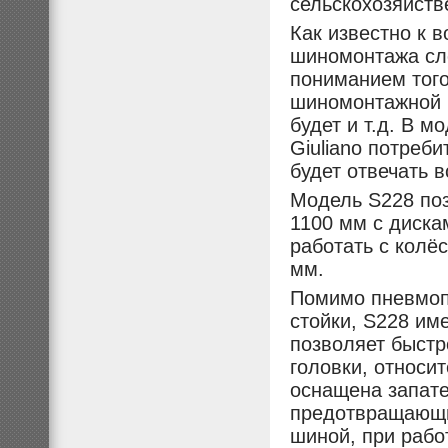
сельскохозяйств
Как известно к 
шиномонтажа сле
пониманием того
шиномонтажной м
будет и т.д. В 
Giuliano потреб
будет отвечать 
Модель S228 поз
1100 мм с диска
работать с колё
мм.
Помимо пневмоп
стойки, S228 им
позволяет быстр
головки, относи
оснащена запат
предотвращающи
шиной, при рабо