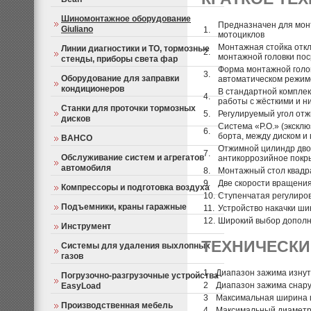
Шиномонтажное оборудование
Предназначен для монт
Giuliano
1.
мотоциклов
Монтажная стойка отк
Линии диагностики и ТО, тормозные
2.
монтажной головки по
стенды, приборы света фар
Форма монтажной голов
3.
Оборудование для заправки
автоматическом режим
кондиционеров
В стандартной комплек
4.
работы с жёсткими и 
Станки для проточки тормозных
5.
Регулируемый угол от
дисков
Система «P.O.» (экскл
6.
борта, между диском и
BAHCO
Отжимной цилиндр двой
7.
Обслуживание систем и агрегатов
антикоррозийное покр
автомобиля
8.
Монтажный стол квадр
9.
Две скорости вращения
Компрессоры и подготовка воздуха
10.
Ступенчатая регулиро
Подъемники, краны гаражные
11.
Устройство накачки ш
12.
Широкий выбор допол
Инструмент
ТЕХНИЧЕСКИ
Системы для удаления выхлопных
газов
1
Диапазон зажима изнут
Погрузочно-разгрузочные устройства
2
Диапазон зажима снар
EasyLoad
3
Максимальная ширина 
Производственная мебель
4
Максимальный диаметр 