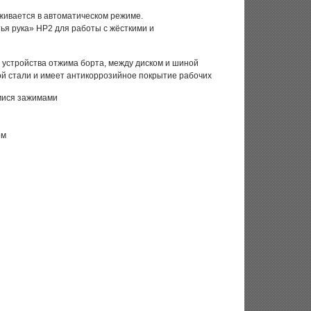
живается в автоматическом режиме.
ья рука» HP2 для работы с жёсткими и
и устройства отжима борта, между диском и шиной
ой стали и имеет антикоррозийное покрытие рабочих
мися зажимами
ем