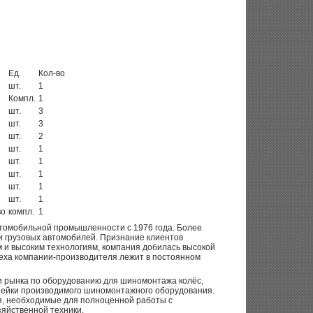
Ед.
Кол-во
шт.
1
Компл.
1
шт.
3
шт.
3
шт.
2
шт.
1
шт.
1
шт.
1
шт.
1
шт.
1
во
компл.
1
автомобильной промышленности с 1976 года. Более
и грузовых автомобилей. Признание клиентов
 и высоким технологиям, компания добилась высокой
пеха компании-производителя лежит в постоянном
ти рынка по оборудованию для шиномонтажа колёс,
инейки производимого шиномонтажного оборудования.
я, необходимые для полноценной работы с
зяйственной техники.