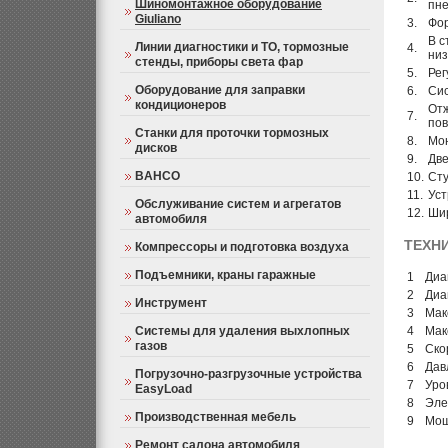
Шиномонтажное оборудование
пне
Giuliano
3.
Фор
В с
Линии диагностики и ТО, тормозные
4.
ни
стенды, приборы света фар
5.
Рег
Оборудование для заправки
6.
Сис
кондиционеров
Отж
7.
пов
Станки для проточки тормозных
8.
Мон
дисков
9.
Две
BAHCO
10.
Сту
11.
Уст
Обслуживание систем и агрегатов
12.
Ши
автомобиля
ТЕХН
Компрессоры и подготовка воздуха
Подъемники, краны гаражные
1
Диа
2
Диа
Инструмент
3
Мак
Системы для удаления выхлопных
4
Мак
газов
5
Ско
6
Дав
Погрузочно-разгрузочные устройства
7
Уро
EasyLoad
8
Эле
Производственная мебель
9
Мощ
Ремонт салона автомобиля