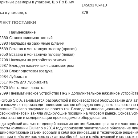
аритные размеры в упаковке, Ш х Г х В, мм
1450х370х410
а в упаковке, кг
379
ЛЕКТ ПОСТАВКИ
Наименование
2380
Станок шиномонтажный
6393
Накладки на зажимные кулачки
6689
Вставка в монтажную головку (правая)
3650
Вставка в монтажную головку (левая)
2798
Накладки на устройство отжима
5987
Блок для накачки шин с манометром
3530
Блок подготовки воздуха
9984
Лубрикант
6517
Кисть для лубриканта
6970
Монтажная лопатка
9399
Пневматическое устройство HP2 и дополнительное нажимное устройст
o Group S.p.A. занимается разработкой и производством оборудование для 
ти восьми лет производит шиномонтажное оборудование для колес легковых 
ование Giuliano получило не просто так. Благодаря инновационным решениям
 своих клиентов и заняла лидирующие позиции на мировом рынке. Основа ус
енствовании и модернизации производимого оборудования.
едя глубокий анализ тенденций развития автомобильного рынка и в частнос
листы компании Giuliano в 2014 году произвели значительное обновление л
шиномонтажные станки вобрали в себя все инновации и технические решени
нными колёсами как легковых автомобилей, так и колёс грузовой и сельскохо