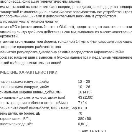
вмопривода, фиксация пневматическим замком.
ма монтажной головки исключает повреждение диска, зазор до диска поддер
тандартной комплектации пневматическое вспомогательное устройство «трет
зкопрофильными шинами и дополнительным нажимным устройством
улируемый угол отжимной лопатки
тема «P.O.» (эксклюзивный патент Giuliano), предотвращает зажатие лопатк
имной цилиндр двойного действия O 200 мм, выполнен из высококачественн
ерхностей.
тажный стол квадратной формы, толщиной 14 мм, с 4-мя самоцентрирующи
 скорости вращения рабочего стола
пенчатая регулировка диапазона зажима посредством барашковой гайки
ройство накачки шин с выносным блоком манометра и педальным управлени
рокий выбор дополнительных опций
ИЧЕСКИЕ ХАРАКТЕРИСТИКИ
пазон зажима изнутри, дюйм
12 – 28
пазон зажима снаружи, дюйм
10 – 26
симальная ширина шины, дюйм (мм)
16 (415)
симальный диаметр колеса, дюйм (мм)
43 (1100)
рость вращения рабочего стола , об/мин
7 / 14
ление питающей пневмосети, мин. / макс, Бар
8 / 10
вень шума, не более, дБ
70
ктропитание, В/Гц
380 / 50
ность привода, кВт
0,8/1,1
1140х1140х1070