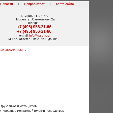
Новости
Вопрос-ответ
Карта сайта
Компания
ГАРДИА
г. Москва
,
ул.Самокатная, 2а
Телефон:
+7 (495) 956-31-66
+7 (495) 956-21-66
e-mail:
info@gardia.ru
Мы работаем
пн-пт с 09:00 до 18:00
вые автомобили
 грузовиков и мотоциклов
онирование монтажной головки посредством