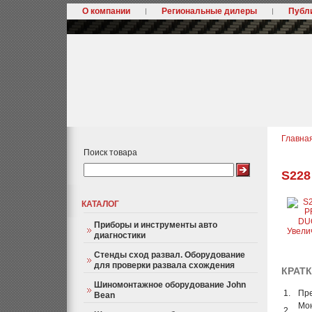
О компании
Региональные дилеры
Публ
Главна
Поиск товара
S228
КАТАЛОГ
Приборы и инструменты авто
Увели
диагностики
Стенды сход развал. Оборудование
для проверки развала схождения
КРАТ
Шиномонтажное оборудование John
1.
Пре
Bean
Мон
2.