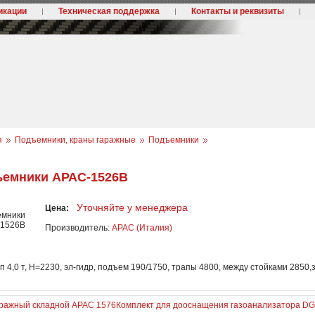
икации
Техническая поддержка
Контакты и реквизиты
я
Подъемники, краны гаражные
Подъемники
емники АРАC-1526В
Уточняйте у менеджера
Цена:
Производитель:
APAC (Италия)
 г/п 4,0 т, Н=2230, эл-гидр, подъем 190/1750, трапы 4800, между стойками 2850
аражный складной АРАC 1576
Комплект для дооснащения газоанализатора DG