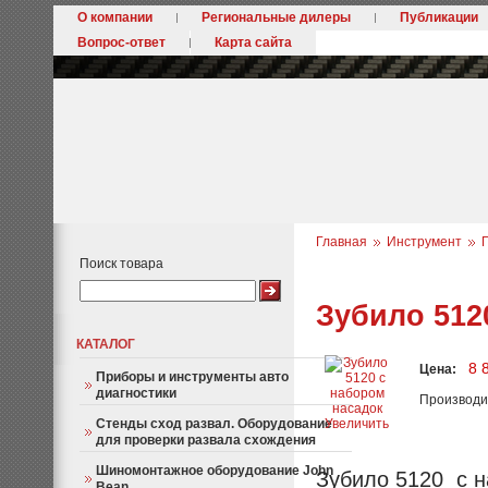
О компании
Региональные дилеры
Публикации
Вопрос-ответ
Карта сайта
Главная
Инструмент
Поиск товара
Зубило 512
КАТАЛОГ
8 
Цена:
Приборы и инструменты авто
диагностики
Производи
Стенды сход развал. Оборудование
Увеличить
для проверки развала схождения
Шиномонтажное оборудование John
Зубило 5120 с н
Bean