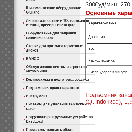
3000уд/мин, 270
Шиномонтажное оборудование
Основные харак
Giuliano
Линии диагностики и ТО, тормозные
Характеристика
стенды, приборы света фар
Оборудование для заправки
Давление
кондиционеров
Станки для проточки тормозных
Вес
дисков
BAHCO
Расход воздуха
Обслуживание систем и агрегатов
автомобиля
Число ударов в минуту
Компрессоры и подготовка воздуха
Подъемники, краны гаражные
Подъемник кана
Инструмент
(Quindo Red), 1,
Системы для удаления выхлопных
газов
Погрузочно-разгрузочные устройства
EasyLoad
Производственная мебель