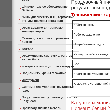
Продувочный пис
Шиномонтажное оборудование
регулятором по
Giuliano
Технические ха
Линии диагностики и ТО, тормозные
стенды, приборы света фар
Диаметр дюзы
Оборудование для заправки
кондиционеров
Рабочее давление
Станки для проточки тормозных
дисков
Потребление воздуха
BAHCO
Размер резьбы на входе
Обслуживание систем и агрегатов
автомобиля
Вес
Компрессоры и подготовка воздуха
Подъемники, краны гаражные
Диаметр требуемого шл
Инструмент
Класс эксплуатационной 
Системы для удаления выхлопных
газов
Погрузочно-разгрузочные устройства
EasyLoad
Катушки механи
Пигмент белый (
Производственная мебель