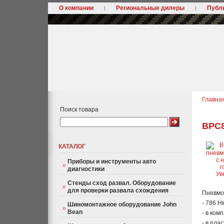
О компании
Региональные дилеры
Публ
Главна
Поиск товара
BPC8
КАТАЛОГ
Приборы и инструменты авто
диагностики
Ув
Стенды сход развал. Оборудование
для проверки развала схождения
Пневмо
- 786 Н
Шиномонтажное оборудование John
Bean
- в ком
- в пла