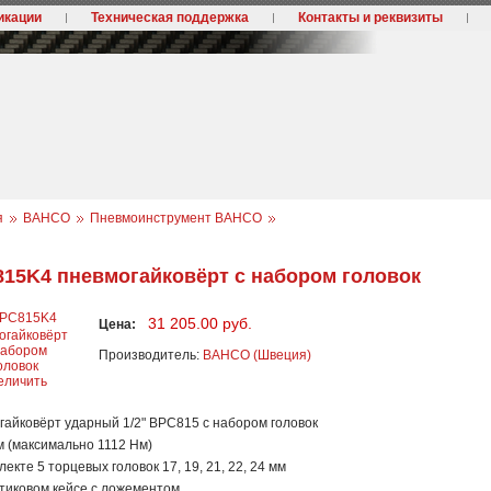
икации
Техническая поддержка
Контакты и реквизиты
я
BAHCO
Пневмоинструмент BAHCO
15K4 пневмогайковёрт с набором головок
31 205.00
руб.
Цена:
Производитель:
BAHCO (Швеция)
еличить
гайковёрт ударный 1/2" BPC815 с набором головок
м (максимально 1112 Нм)
плекте 5 торцевых головок 17, 19, 21, 22, 24 мм
стиковом кейсе с ложементом