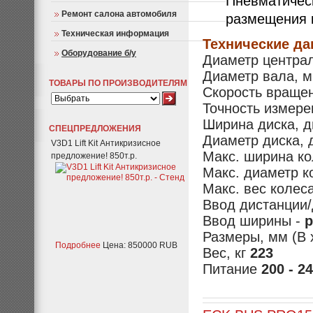
Пневматичес
Ремонт салона автомобиля
размещения 
Техническая информация
Технические д
Оборудование б/у
Диаметр централ
Диаметр вала, 
ТОВАРЫ ПО ПРОИЗВОДИТЕЛЯМ
Скорость вращен
Точность измерен
Ширина диска, 
СПЕЦПРЕДЛОЖЕНИЯ
Диаметр диска,
V3D1 Lift Kit Антикризисное
Макс. ширина к
предложение! 850т.р.
Макс. диаметр 
Макс. вес колеса
Ввод дистанции
Ввод ширины -
р
Размеры, мм (В 
Подробнее
Цена: 850000 RUB
Вес, кг
223
Питание
200 - 2