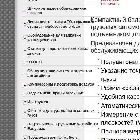
Увеличить
Шиномонтажное оборудование
Giuliano
Компактный бал
Линии диагностики и ТО, тормозные
грузовых автомо
стенды, приборы света фар
подъёмником дл
Оборудование для заправки
кондиционеров
Предназначен дл
Станки для проточки тормозных
обслуживающих к
дисков
Полуавтомат
BAHCO
Указание точ
Обслуживание систем и агрегатов
автомобиля
груза
Компрессоры и подготовка воздуха
Режим «скры
Подъемники, краны гаражные
Удобная кас
Инструмент
Атоматическ
Системы для удаления выхлопных
Измерение с
газов
плоскостей (
Погрузочно-разгрузочные устройства
EasyLoad
Полноразмер
Производственная мебель