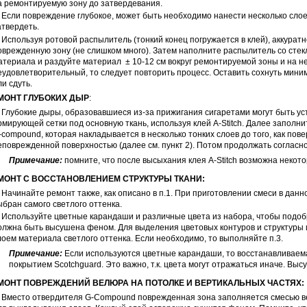
а ремонтируемую зону до затвердевания.
Если повреждение глубокое, может быть необходимо нанести несколько слое
атвердеть.
Используя ротовой распылитель (тонкий конец погружается в клей), аккурат
оврежденную зону (не слишком много). Затем наполните распылитель со сте
атериала и раздуйте материал ± 10-12 см вокруг ремонтируемой зоны и на н
еудовлетворительный, то следует повторить процесс. Оставить сохнуть миним
ли сдуть.
МОНТ ГЛУБОКИХ ДЫР
:
Глубокие дыры, образовавшиеся из-за прижигания сигаретами могут быть ус
рмирующей сетки под основную ткань, используя клей A-Stitch. Далее запол
-compound, которая накладывается в несколько тонких слоев до того, как пов
еповрежденной поверхностью (далее см. пункт 2). Потом продолжать согласно
Примечание:
помните, что после высыхания клея A-Stitch возможна некото
МОНТ С ВОССТАНОВЛЕНИЕМ СТРУКТУРЫ ТКАНИ:
Начинайте ремонт также, как описано в п.1. При приготовлении смеси в данн
ыбран самого светлого оттенка.
Используйте цветные карандаши и различные цвета из набора, чтобы подобр
олжна быть высушена феном. Для выделения цветовых контуров и структуры 
лоем материала светлого оттенка. Если необходимо, то выполняйте п.3.
Примечание:
Если используются цветные карандаши, то восстанавливаем
покрытием Scotchguard. Это важно, т.к. цвета могут отражаться иначе. Вы
МОНТ ПОВРЕЖДЕНИЙ ВЕЛЮРА НА ПОТОЛКЕ И ВЕРТИКАЛЬНЫХ ЧАСТЯХ:
Вместо отвердителя G-Compound поврежденная зона заполняется смесью вел