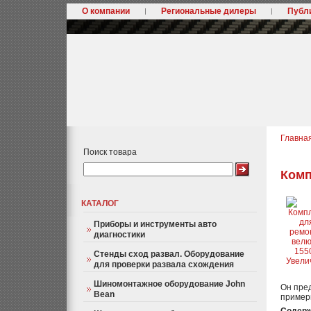
О компании
Региональные дилеры
Публ
Главна
Поиск товара
Комп
КАТАЛОГ
Приборы и инструменты авто
диагностики
Стенды сход развал. Оборудование
Увели
для проверки развала схождения
Шиномонтажное оборудование John
Он пред
Bean
примерн