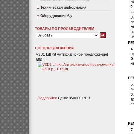
н
Техническая информация
з
Оборудование б/у
п
м
ТОВАРЫ ПО ПРОИЗВОДИТЕЛЯМ
н
и
РЕ
СПЕЦПРЕДЛОЖЕНИЯ
а
V3D1 Lift Kit Антикризисное предложение!
G
850т.р.
н
РЕ
в
Подробнее
Цена: 850000 RUB
д
с
РЕ