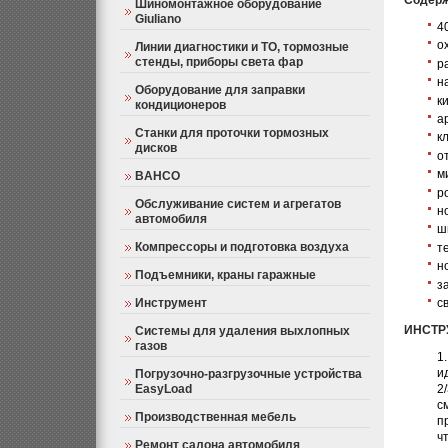
Содерж
Шиномонтажное оборудование
Giuliano
4
о
Линии диагностики и ТО, тормозные
стенды, приборы света фар
р
н
Оборудование для заправки
к
кондиционеров
а
Станки для проточки тормозных
кл
дисков
о
м
BAHCO
р
Обслуживание систем и агрегатов
н
автомобиля
ш
Компрессоры и подготовка воздуха
т
н
Подъемники, краны гаражные
з
с
Инструмент
ИНСТР
Системы для удаления выхлопных
газов
и
Погрузочно-разгрузочные устройства
2
EasyLoad
с
Производственная мебель
п
ч
Ремонт салона автомобиля