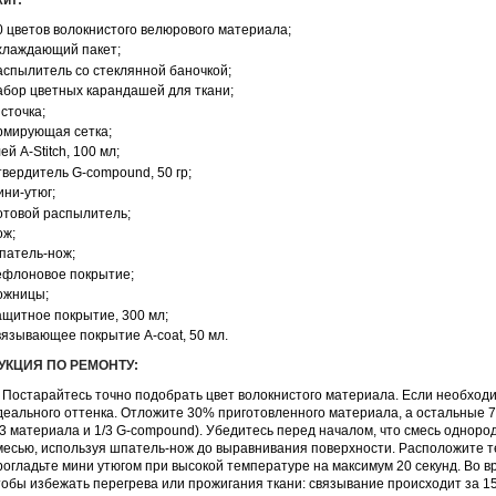
ит:
0 цветов волокнистого велюрового материала;
хлаждающий пакет;
аспылитель со стеклянной баночкой;
абор цветных карандашей для ткани;
источка;
рмирующая сетка;
ей A-Stitch, 100 мл;
твердитель G-compound, 50 гр;
ини-утюг;
отовой распылитель;
ож;
патель-нож;
ефлоновое покрытие;
ожницы;
ащитное покрытие, 300 мл;
вязывающее покрытие A-coat, 50 мл.
УКЦИЯ ПО РЕМОНТУ:
Постарайтесь точно подобрать цвет волокнистого материала. Если необходим
деального оттенка. Отложите 30% приготовленного материала, а остальные
/3 материала и 1/3 G-compound). Убедитесь перед началом, что смесь однор
месью, используя шпатель-нож до выравнивания поверхности. Расположите 
рогладьте мини утюгом при высокой температуре на максимум 20 секунд. Во 
тобы избежать перегрева или прожигания ткани: связывание происходит за 1