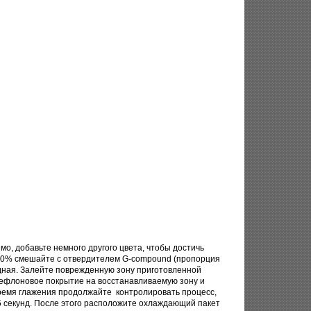
о, добавьте немного другого цвета, чтобы достичь
 70% смешайте с отвердителем G-compound (пропорция
одная. Залейте поврежденную зону приготовленной
тефлоновое покрытие на восстанавливаемую зону и
время глажения продолжайте контролировать процесс,
5 секунд. После этого расположите охлаждающий пакет