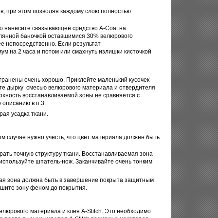
в, при этом позволяя каждому слою полностью
но нанесите связывающее средство A-Сoat на
клянной баночкой оставшимися 30% велюрового
ее непосредственно. Если результат
ум на 2 часа и потом или смахнуть излишки кисточкой
транены очень хорошо. Приклейте маленький кусочек
ните дырку смесью велюрового материала и отвердителя
ерхность восстанавливаемой зоны не сравняется с
 описанию в п.3.
рая усадка ткани.
ом случае нужно учесть, что цвет материала должен быть
ать точную структуру ткани. Восстанавливаемая зона
используйте шпатель-нож. Заканчивайте очень тонким
ая зона должна быть в завершение покрыта защитным
сушите зону феном до покрытия.
юрового материала и клея A-Stitch. Это необходимо