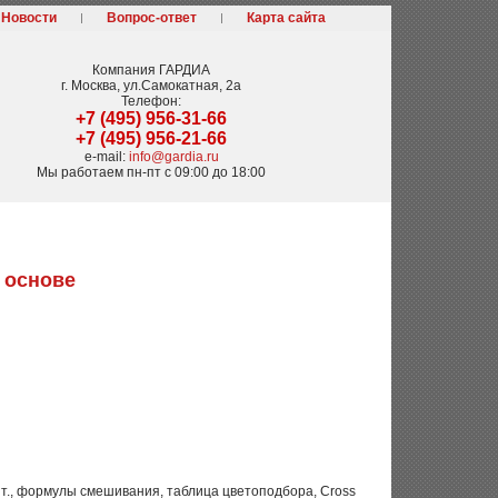
Новости
Вопрос-ответ
Карта сайта
Компания
ГАРДИА
г. Москва
,
ул.Самокатная, 2а
Телефон:
+7 (495) 956-31-66
+7 (495) 956-21-66
e-mail:
info@gardia.ru
Мы работаем
пн-пт с 09:00 до 18:00
й основе
3 шт., формулы смешивания, таблица цветоподбора, Cross