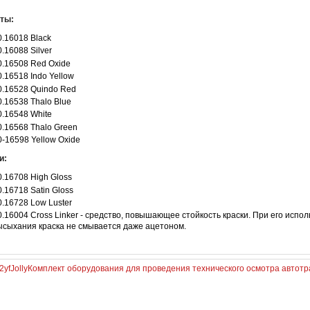
ты:
0.16018 Black
0.16088 Silver
0.16508 Red Oxide
0.16518 Indo Yellow
0.16528 Quindo Red
0.16538 Thalo Blue
0.16548 White
0.16568 Thalo Green
0-16598 Yellow Oxide
и:
0.16708 High Gloss
0.16718 Satin Gloss
0.16728 Low Luster
0.16004 Cross Linker - средство, повышающее стойкость краски. При его испол
ысыхания краска не смывается даже ацетоном.
yfJolly
Комплект оборудования для проведения технического осмотра автотра