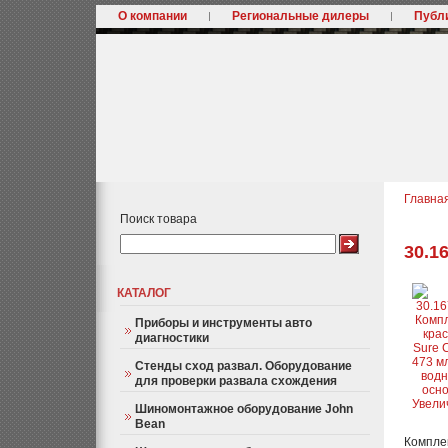
О компании
Региональные дилеры
Публ
Главна
Поиск товара
30.1
КАТАЛОГ
Приборы и инструменты авто
диагностики
Стенды сход развал. Оборудование
для проверки развала схождения
Увели
Шиномонтажное оборудование John
Bean
Комплек