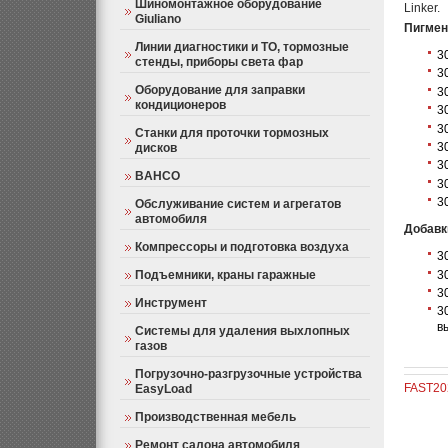
Шиномонтажное оборудование
Linker.
Giuliano
Пигмен
Линии диагностики и ТО, тормозные
3
стенды, приборы света фар
3
Оборудование для заправки
3
кондиционеров
3
3
Станки для проточки тормозных
3
дисков
3
BAHCO
3
3
Обслуживание систем и агрегатов
автомобиля
Добавк
Компрессоры и подготовка воздуха
3
3
Подъемники, краны гаражные
3
Инструмент
3
в
Системы для удаления выхлопных
газов
Погрузочно-разгрузочные устройства
FAST202
EasyLoad
Производственная мебель
Ремонт салона автомобиля