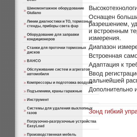
Высокотехнолог
Шиномонтажное оборудование
Giuliano
Оснащен больши
Линии диагностики и ТО, тормозные
разрешением, уд
стенды, приборы света фар
и встроенным т
Оборудование для заправки
измерения.
кондиционеров
Диапазон измер
Станки для проточки тормозных
дисков
Встроенная само
BAHCO
Адаптация к тр
Обслуживание систем и агрегатов
Ввод регистраци
автомобиля
дальнейшей расп
Компрессоры и подготовка воздуха
Дополнительно и
Подъемники, краны гаражные
Инструмент
Системы для удаления выхлопных
Зонд гибкий уп
газов
Погрузочно-разгрузочные устройства
EasyLoad
Производственная мебель