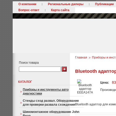
О компании
Региональные дилеры
Публикации
Вопрос-ответ
Карта сайта
Главная
Приборы и инст
Поиск товара
Bluetooth адапт
КАТАЛОГ
83
Цена:
Приборы и инструменты авто
Производ
диагностики
Стенды сход развал. Оборудование
Bluetooth адаптор для изм
для проверки развала схождения
Шиномонтажное оборудование John
Bean