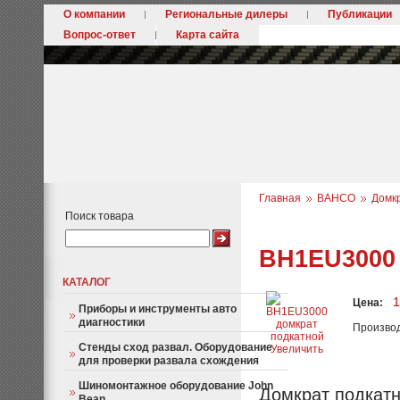
О компании
Региональные дилеры
Публикации
Вопрос-ответ
Карта сайта
Главная
BAHCO
Домк
Поиск товара
BH1EU3000 
КАТАЛОГ
1
Цена:
Приборы и инструменты авто
диагностики
Произво
Стенды сход развал. Оборудование
Увеличить
для проверки развала схождения
Шиномонтажное оборудование John
Домкрат подкатн
Bean