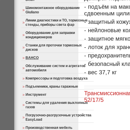
- подъём на мак
Шиномонтажное оборудование
Giuliano
сдвоенным цил
Линии диагностики и ТО, тормозные
- защитный кожу
стенды, приборы света фар
- нейлоновые ко
Оборудование для заправки
кондиционеров
- защитное мягк
Станки для проточки тормозных
- лоток для хра
дисков
- предохранител
BAHCO
- безопасный кл
Обслуживание систем и агрегатов
автомобиля
- вес 37,7 кг
Компрессоры и подготовка воздуха
Подъемники, краны гаражные
Трансмиссионна
Инструмент
52/17/5
Системы для удаления выхлопных
газов
Погрузочно-разгрузочные устройства
EasyLoad
Производственная мебель