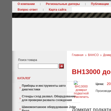
О компании
Региональные дилеры
Публикации
Вопрос-ответ
Карта сайта
Главная
BAHCO
Домк
Поиск товара
BH13000 до
КАТАЛОГ
20
Цена:
Приборы и инструменты авто
диагностики
Производи
Стенды сход развал. Оборудование
Увеличить
для проверки развала схождения
Шиномонтажное оборудование John
Домкрат подкатн
Bean