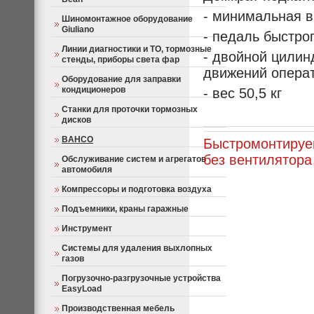
- минимальная в
Шиномонтажное оборудование
Giuliano
- педаль быстро
Линии диагностики и ТО, тормозные
- двойной цилин
стенды, приборы света фар
движений операт
Оборудование для заправки
кондиционеров
- вес 50,5 кг
Станки для проточки тормозных
дисков
BAHCO
Быстромонтируе
без вентилятора
Обслуживание систем и агрегатов
автомобиля
Компрессоры и подготовка воздуха
Подъемники, краны гаражные
Инструмент
Системы для удаления выхлопных
газов
Погрузочно-разгрузочные устройства
EasyLoad
Производственная мебель