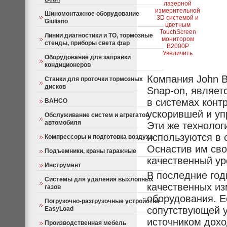
Шиномонтажное оборудование
Giuliano
Линии диагностики и ТО, тормозные
стенды, приборы света фар
Увеличить
Оборудование для заправки
кондиционеров
Компания John 
Станки для проточки тормозных
дисков
Snap-on, являет
в системах конт
BAHCO
ускорившей и уп
Обслуживание систем и агрегатов
автомобиля
Эти же технолог
используются в 
Компрессоры и подготовка воздуха
Оснастив им сво
Подъемники, краны гаражные
качественный ур
Инструмент
В последние го
Системы для удаления выхлопных
качественных и
газов
оборудования. Е
Погрузочно-разгрузочные устройства
сопутствующей у
EasyLoad
источником дохо
Производственная мебель