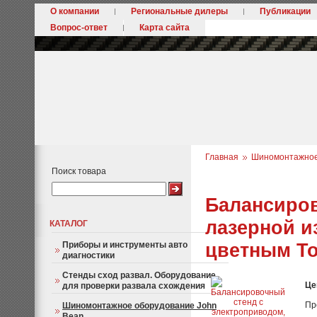
О компании
Региональные дилеры
Публикации
Вопрос-ответ
Карта сайта
Главная
Шиномонтажное
Поиск товара
Балансиров
лазерной и
КАТАЛОГ
цветным T
Приборы и инструменты авто
диагностики
Стенды сход развал. Оборудование
Це
для проверки развала схождения
Пр
Шиномонтажное оборудование John
Bean