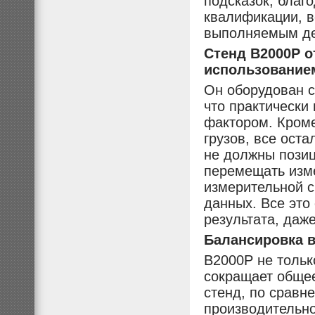
подсказок, благ
квалификации, в
выполняемым де
Стенд B2000P 
использование
Он оборудован 
что практически
фактором. Кроме
грузов, все ост
не должны позиц
перемещать изме
измерительной с
данных. Все это
результата, даж
Балансировка в
B2000P не тольк
сокращает обще
стенд, по сравн
производительн