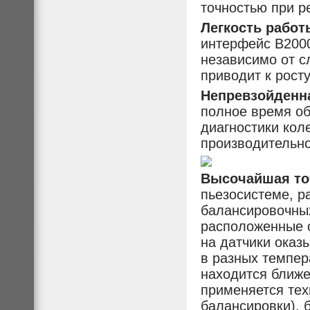
точностью при р
Легкость рабо
интерфейс B200
независимо от с
приводит к рост
Непревзойденн
полное время об
диагностики кол
производительно
Высочайшая то
пьезосистеме, р
балансировочных
расположенные с
на датчики оказ
в разных темпер
находится ближе
применяется тех
балансировки), 