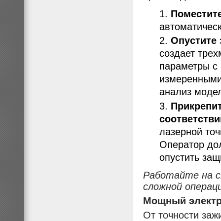
Поместите
автоматическ
Опустите
создает трех
параметры с 
измеренными
анализ модел
Прикрепит
соответстви
лазерной точ
Оператор дол
опустить защ
Работайте на ст
сложной операци
Мощный электр
От точности заж