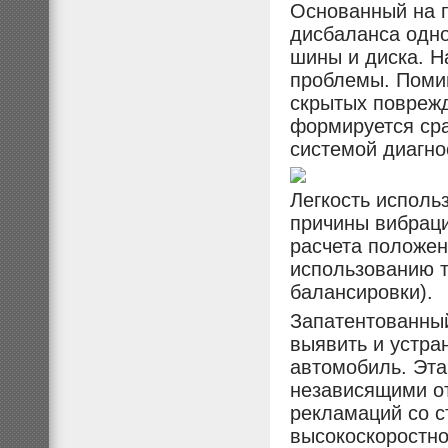
Основанный на 
дисбаланса одно
шины и диска. Н
проблемы. Поми
скрытых повреж
формируется сра
системой диагно
Легкость исполь
причины вибраци
расчета положен
использованию т
балансировки).
Запатентованны
выявить и устра
автомобиль. Эта
независящими от
рекламаций со с
высокоскоростно