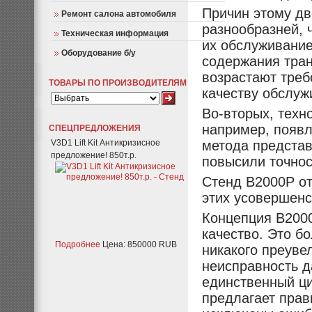
Причин этому дв
Ремонт салона автомобиля
разнообразней, 
Техническая информация
их обслуживание
Оборудование б/у
содержания тран
возрастают треб
ТОВАРЫ ПО ПРОИЗВОДИТЕЛЯМ
качеству обслуж
Во-вторых, техн
например, появл
СПЕЦПРЕДЛОЖЕНИЯ
V3D1 Lift Kit Антикризисное
метода представ
предложение! 850т.р.
повысили точнос
Стенд B2000P от
этих усовершенс
Концепция B200
качество. Это б
Подробнее
Цена: 850000 RUB
никакого преуве
неисправность д
единственный ци
предлагает прав